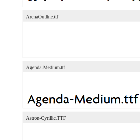
ArenaOutline.ttf
Agenda-Medium.ttf
Astron-Cyrillic.TTF