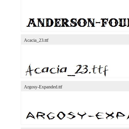
Acacia_23.ttf
Argosy-Expanded.ttf