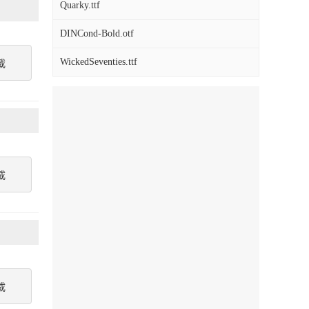
Quarky.ttf
DINCond-Bold.otf
WickedSeventies.ttf
載
載
載