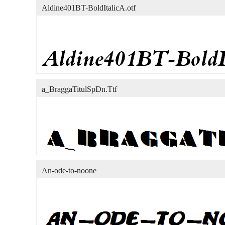
Aldine401BT-BoldItalicA.otf
a_BraggaTitulSpDn.Ttf
An-ode-to-noone