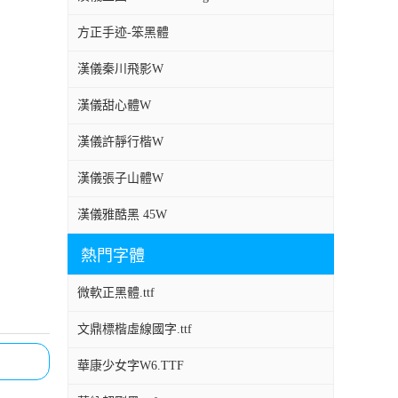
方正手迹-笨黑體
漢儀秦川飛影W
漢儀甜心體W
漢儀許靜行楷W
漢儀張子山體W
漢儀雅酷黑 45W
熱門字體
微軟正黑體.ttf
文鼎標楷虛線國字.ttf
華康少女字W6.TTF