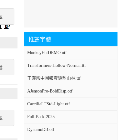
載
推薦字體
MonkeyHatDEMO.otf
Transformers-Hollow-Normal.ttf
載
王漢宗中圓報壹鍾鼎山林.ttf
AJensonPro-BoldDisp.otf
CaeciliaLTStd-Light.otf
Full-Pack-2025
載
DynamoDB.otf