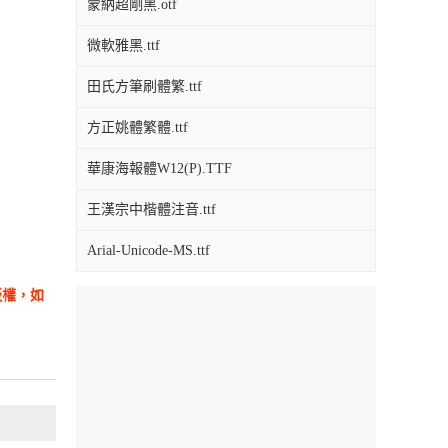
蒙納超剛黑.otf
微軟雅黑.ttf
田氏方筆刷體繁.ttf
方正姚體繁體.ttf
華康海報體W12(P).TTF
王漢宗中楷體注音.ttf
Arial-Unicode-MS.ttf
版權，如