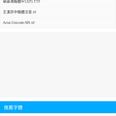
華康海報體W12(P).TTF
王漢宗中楷體注音.ttf
Arial-Unicode-MS.ttf
推薦字體