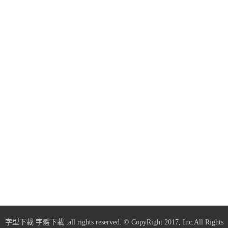
字型下載
字體下載
,all rights reserved. © CopyRight 2017, Inc.All Rights