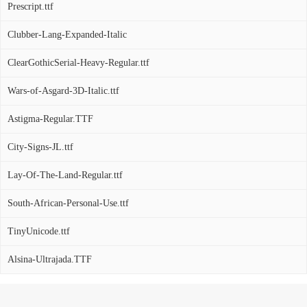
Prescript.ttf
Clubber-Lang-Expanded-Italic
ClearGothicSerial-Heavy-Regular.ttf
Wars-of-Asgard-3D-Italic.ttf
Astigma-Regular.TTF
City-Signs-JL.ttf
Lay-Of-The-Land-Regular.ttf
South-African-Personal-Use.ttf
TinyUnicode.ttf
Alsina-Ultrajada.TTF