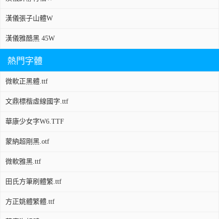
漢儀張子山體W
漢儀雅酷黑 45W
熱門字體
微軟正黑體.ttf
文鼎標楷虛線國字.ttf
華康少女字W6.TTF
蒙納超剛黑.otf
微軟雅黑.ttf
田氏方筆刷體繁.ttf
方正姚體繁體.ttf