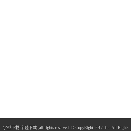
字型下載
字體下載
,all rights reserved. © CopyRight 2017, Inc.All Rights