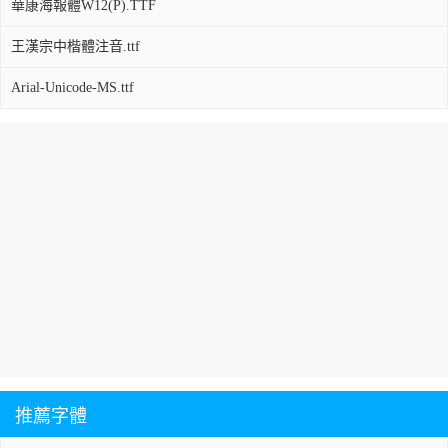
華康海報體W12(P).TTF
王漢宗中楷體注音.ttf
Arial-Unicode-MS.ttf
推薦字體