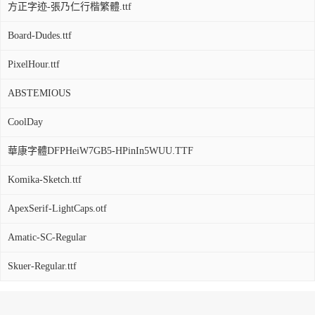
方正字迹-張乃仁行楷繁體.ttf
Board-Dudes.ttf
PixelHour.ttf
ABSTEMIOUS
CoolDay
華康字體DFPHeiW7GB5-HPinIn5WUU.TTF
Komika-Sketch.ttf
ApexSerif-LightCaps.otf
Amatic-SC-Regular
Skuer-Regular.ttf