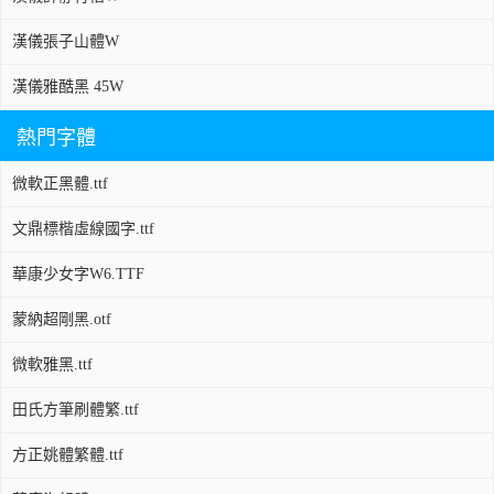
漢儀張子山體W
漢儀雅酷黑 45W
熱門字體
微軟正黑體.ttf
文鼎標楷虛線國字.ttf
華康少女字W6.TTF
蒙納超剛黑.otf
微軟雅黑.ttf
田氏方筆刷體繁.ttf
方正姚體繁體.ttf