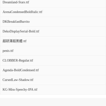
Dreamland-Stars.ttf
ArenaCondensedBoldItalic.ttf
DKBreakfastBurrito
DekoDisplaySerial-Bold.ttf
超研澤超黑體.ttf
penis.ttf
CLOBBER-Regular.ttf
Agenda-BoldCondensed.ttf
CursedLaw-Shadow.ttf
KG-Miss-Speechy-IPA.ttf