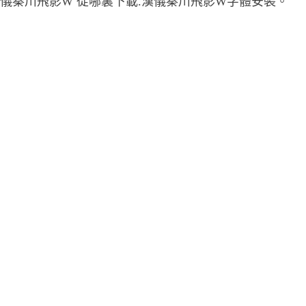
儀秦川飛影W 從哪裏下載.漢儀秦川飛影W字體安裝。