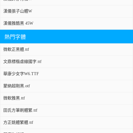
漢儀張子山體W
漢儀雅酷黑 45W
熱門字體
微軟正黑體.ttf
文鼎標楷虛線國字.ttf
華康少女字W6.TTF
蒙納超剛黑.otf
微軟雅黑.ttf
田氏方筆刷體繁.ttf
方正姚體繁體.ttf