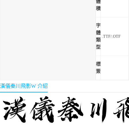
體
積
字
體
.TTF/.OTF
類
型
標
簽
漢儀秦川飛影W 介紹