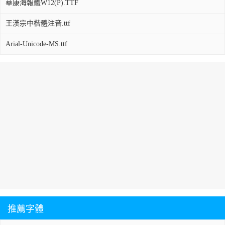
華康海報體W12(P).TTF
王漢宗中楷體注音.ttf
Arial-Unicode-MS.ttf
推薦字體