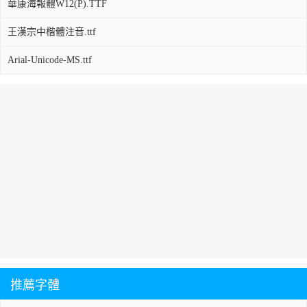
華康海報體W12(P).TTF
王漢宗中楷體注音.ttf
Arial-Unicode-MS.ttf
推薦字體