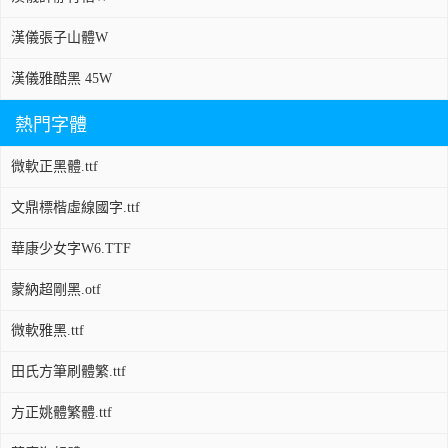
漢儀張子山體W
漢儀雅酷黑 45W
熱門字體
微軟正黑體.ttf
文鼎標楷虛線國字.ttf
華康少女字W6.TTF
蒙納超剛黑.otf
微軟雅黑.ttf
田氏方筆刷體繁.ttf
方正姚體繁體.ttf