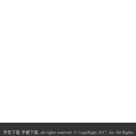
字型下載
字體下載
,all rights reserved. © CopyRight 2017, Inc.All Rights