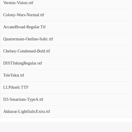
Vermin-Vision.otf
Colony-Wars-Normal.ttf
ArcaneBroad-Regular.Ttf
Quartermain-Outline-Italic.ttf
Chelsey-Condensed-Bold.ttf
DISTInkingRegular.otf
TeleTekst.ttf
LLPikseli.TTF
D3-Smartism-TypeA.ttf
Akkurat-LightItalicExtra.ttf