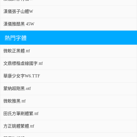
漢儀張子山體W
漢儀雅酷黑 45W
熱門字體
微軟正黑體.ttf
文鼎標楷虛線國字.ttf
華康少女字W6.TTF
蒙納超剛黑.otf
微軟雅黑.ttf
田氏方筆刷體繁.ttf
方正姚體繁體.ttf