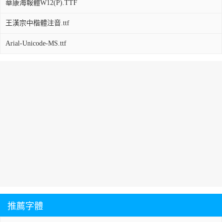
華康海報體W12(P).TTF
王漢宗中楷體注音.ttf
Arial-Unicode-MS.ttf
推薦字體