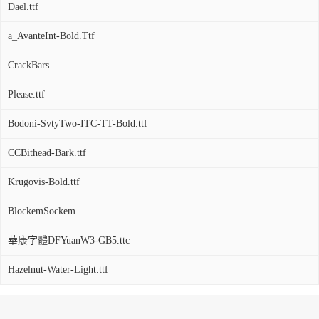
Dael.ttf
a_AvanteInt-Bold.Ttf
CrackBars
Please.ttf
Bodoni-SvtyTwo-ITC-TT-Bold.ttf
CCBithead-Bark.ttf
Krugovis-Bold.ttf
BlockemSockem
華康字體DFYuanW3-GB5.ttc
Hazelnut-Water-Light.ttf