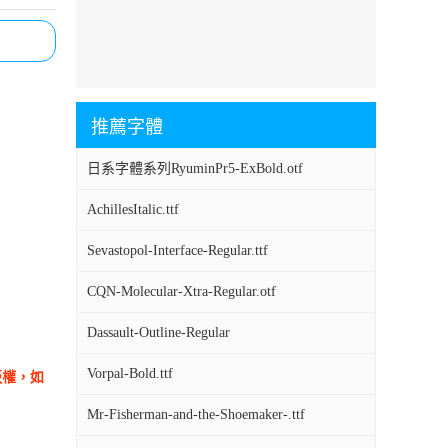
推薦字體
日系字體系列RyuminPr5-ExBold.otf
AchillesItalic.ttf
Sevastopol-Interface-Regular.ttf
CQN-Molecular-Xtra-Regular.otf
Dassault-Outline-Regular
Vorpal-Bold.ttf
版權，如
Mr-Fisherman-and-the-Shoemaker-.ttf