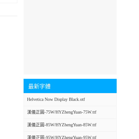
最新字體
Helvetica Now Display Black.otf
漢儀正圓-75W/HYZhengYuan-75W.ttf
漢儀正圓-85W/HYZhengYuan-85W.ttf
漢儀正圓-95W/HYZhengYuan-95W.ttf