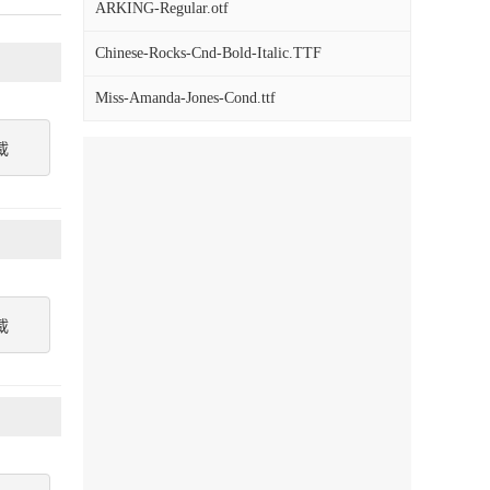
ARKING-Regular.otf
Chinese-Rocks-Cnd-Bold-Italic.TTF
Miss-Amanda-Jones-Cond.ttf
載
載