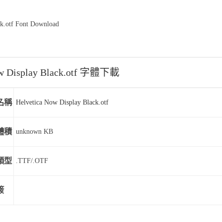
k.otf Font Download
ow Display Black.otf 字體下載
名稱
Helvetica Now Display Black.otf
體積
unknown KB
類型
.TTF/.OTF
簽