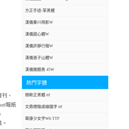
方正手迹-笨黑體
漢儀秦川飛影W
漢儀甜心體W
漢儀許靜行楷W
漢儀張子山體W
漢儀雅酷黑 45W
熱門字體
各種書刊、
微軟正黑體.ttf
.otf報紙
文鼎標楷虛線國字.ttf
y
華康少女字W6.TTF
安裝。