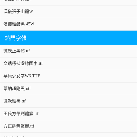
漢儀張子山體W
漢儀雅酷黑 45W
熱門字體
微軟正黑體.ttf
文鼎標楷虛線國字.ttf
華康少女字W6.TTF
蒙納超剛黑.otf
微軟雅黑.ttf
田氏方筆刷體繁.ttf
方正姚體繁體.ttf