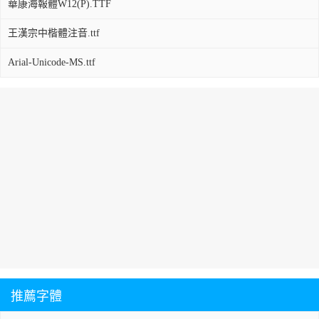
華康海報體W12(P).TTF
王漢宗中楷體注音.ttf
Arial-Unicode-MS.ttf
推薦字體