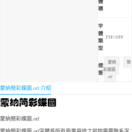
體
積
字
體
.TTF/.OTF
類
型
蒙納
簡
標
彩蝶圓
簽
otf
蒙納簡彩蝶圓.otf 介紹
蒙納簡彩蝶圓.otf
蒙納簡彩蝶圓.otf字體爲所有商業用途之前妳需要聯系字