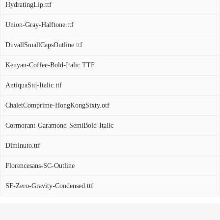
HydratingLip.ttf
Union-Gray-Halftone.ttf
DuvallSmallCapsOutline.ttf
Kenyan-Coffee-Bold-Italic.TTF
AntiquaStd-Italic.ttf
ChaletComprime-HongKongSixty.otf
Cormorant-Garamond-SemiBold-Italic
Diminuto.ttf
Florencesans-SC-Outline
SF-Zero-Gravity-Condensed.ttf