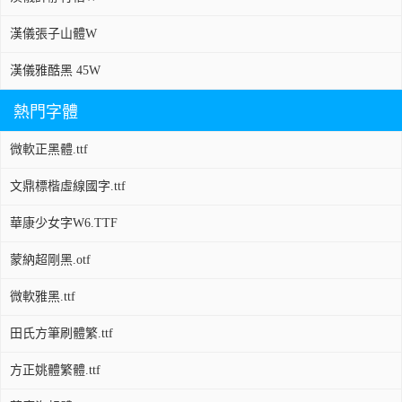
漢儀張子山體W
漢儀雅酷黑 45W
熱門字體
微軟正黑體.ttf
文鼎標楷虛線國字.ttf
華康少女字W6.TTF
蒙納超剛黑.otf
微軟雅黑.ttf
田氏方筆刷體繁.ttf
方正姚體繁體.ttf