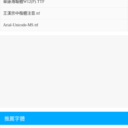
華康海報體W12(P).TTF
王漢宗中楷體注音.ttf
Arial-Unicode-MS.ttf
推薦字體