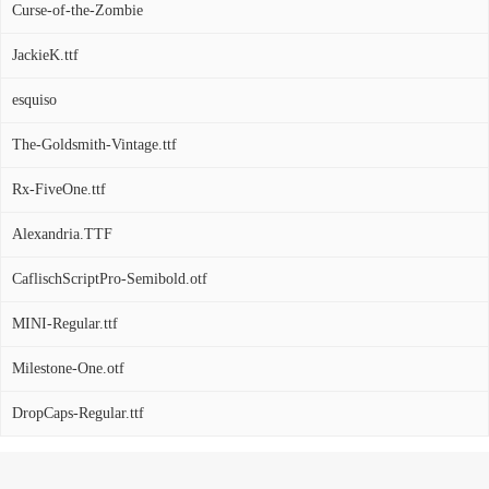
Curse-of-the-Zombie
JackieK.ttf
esquiso
The-Goldsmith-Vintage.ttf
Rx-FiveOne.ttf
Alexandria.TTF
CaflischScriptPro-Semibold.otf
MINI-Regular.ttf
Milestone-One.otf
DropCaps-Regular.ttf