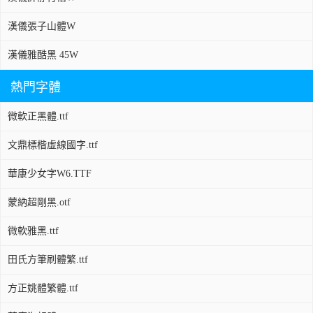
漢儀張子山體W
漢儀雅酷黑 45W
熱門字體
微軟正黑體.ttf
文鼎標楷虛線國字.ttf
華康少女字W6.TTF
蒙納超剛黑.otf
微軟雅黑.ttf
田氏方筆刷體繁.ttf
方正姚體繁體.ttf