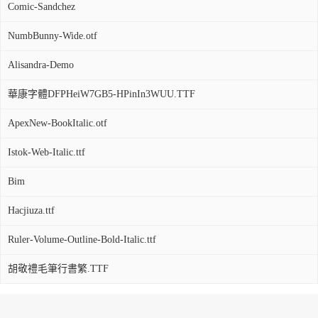
Comic-Sandchez
NumbBunny-Wide.otf
Alisandra-Demo
華康字體DFPHeiW7GB5-HPinIn3WUU.TTF
ApexNew-BookItalic.otf
Istok-Web-Italic.ttf
Bim
Hacjiuza.ttf
Ruler-Volume-Outline-Bold-Italic.ttf
胡敬禮毛筆行書繁.TTF