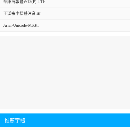
華康海報體W12(P).TTF
王漢宗中楷體注音.ttf
Arial-Unicode-MS.ttf
推薦字體