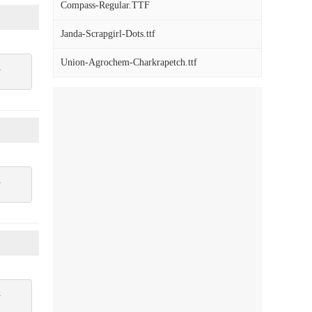
Compass-Regular.TTF
Janda-Scrapgirl-Dots.ttf
Union-Agrochem-Charkrapetch.ttf
點
點
點