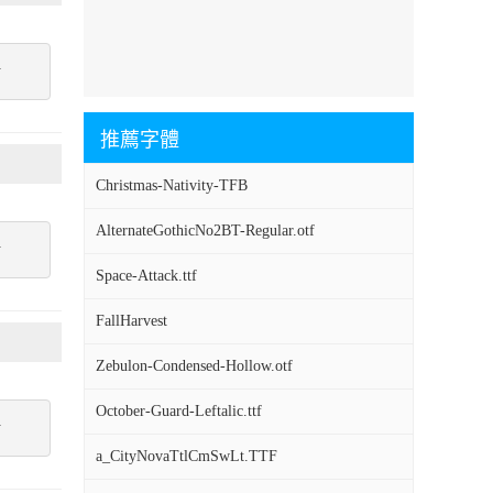
點
推薦字體
Christmas-Nativity-TFB
AlternateGothicNo2BT-Regular.otf
點
Space-Attack.ttf
FallHarvest
Zebulon-Condensed-Hollow.otf
October-Guard-Leftalic.ttf
點
a_CityNovaTtlCmSwLt.TTF