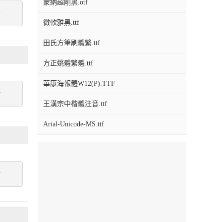
蒙納超剛黑.otf
點
微軟雅黑.ttf
田氏方筆刷體繁.ttf
方正姚體繁體.ttf
華康海報體W12(P).TTF
點
王漢宗中楷體注音.ttf
Arial-Unicode-MS.ttf
點