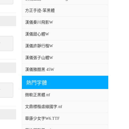
方正手迹-笨黑體
漢儀秦川飛影W
漢儀甜心體W
點
漢儀許靜行楷W
漢儀張子山體W
漢儀雅酷黑 45W
熱門字體
點
微軟正黑體.ttf
文鼎標楷虛線國字.ttf
華康少女字W6.TTF