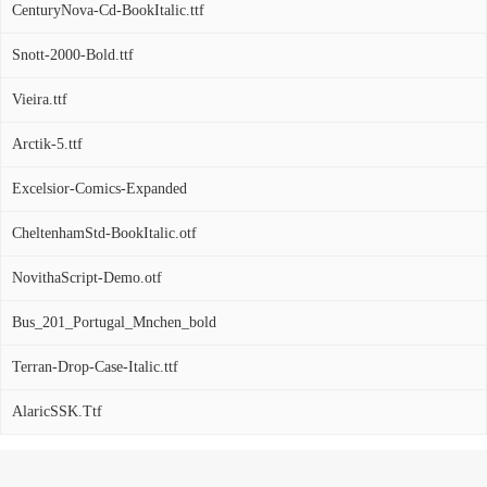
CenturyNova-Cd-BookItalic.ttf
Snott-2000-Bold.ttf
Vieira.ttf
Arctik-5.ttf
Excelsior-Comics-Expanded
CheltenhamStd-BookItalic.otf
NovithaScript-Demo.otf
Bus_201_Portugal_Mnchen_bold
Terran-Drop-Case-Italic.ttf
AlaricSSK.Ttf