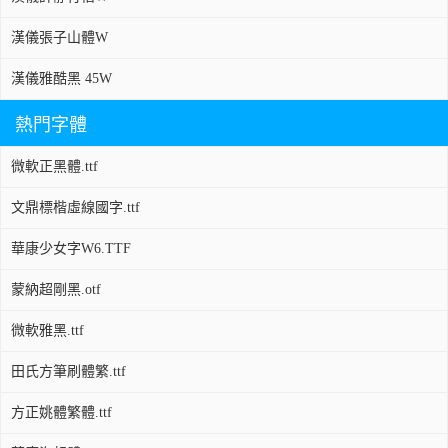
漢儀張子山體W
漢儀雅酷黑 45W
熱門字體
微軟正黑體.ttf
文鼎標楷虛線國字.ttf
華康少女字W6.TTF
蒙納超剛黑.otf
微軟雅黑.ttf
田氏方筆刷體繁.ttf
方正姚體繁體.ttf