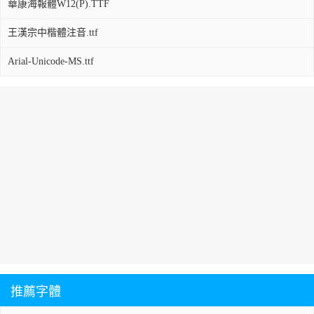
華康海報體W12(P).TTF
王漢宗中楷體注音.ttf
Arial-Unicode-MS.ttf
推薦字體