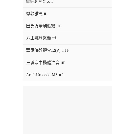
蒙納超剛黑.otf
微軟雅黑.ttf
田氏方筆刷體繁.ttf
方正姚體繁體.ttf
華康海報體W12(P).TTF
王漢宗中楷體注音.ttf
Arial-Unicode-MS.ttf