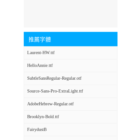
推薦字體
Laurent-HW.ttf
HelloAnnie.ttf
SubtleSansRegular-Regular.otf
Source-Sans-Pro-ExtraLight.ttf
AdobeHebrew-Regular.otf
Brooklyn-Bold.ttf
FairydustB