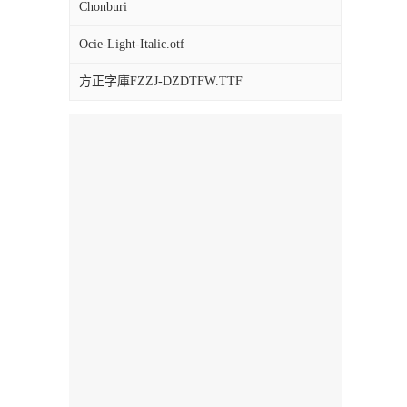
Chonburi
Ocie-Light-Italic.otf
方正字庫FZZJ-DZDTFW.TTF