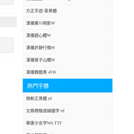
方正手迹-笨黑體
漢儀秦川飛影W
漢儀甜心體W
點
漢儀許靜行楷W
漢儀張子山體W
漢儀雅酷黑 45W
熱門字體
微軟正黑體.ttf
文鼎標楷虛線國字.ttf
華康少女字W6.TTF