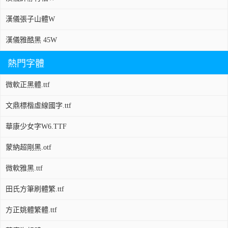
漢儀張子山體W
漢儀雅酷黑 45W
熱門字體
微軟正黑體.ttf
文鼎標楷虛線國字.ttf
華康少女字W6.TTF
蒙納超剛黑.otf
微軟雅黑.ttf
田氏方筆刷體繁.ttf
方正姚體繁體.ttf