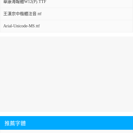
華康海報體W12(P).TTF
王漢宗中楷體注音.ttf
Arial-Unicode-MS.ttf
推薦字體