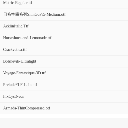
Metric-Regular.ttf
日系字體系列ShinGoPr5-Medium.otf
AcklinItalic.Ttf
Horseshoes-and-Lemonade.ttf
Crackvetica.ttf
Bolshevik-Ultralight
Voyage-Fantastique-3D.ttf
PreludeFLF-Italic.ttf
FixCystNeon
Armada-ThinCompressed.otf