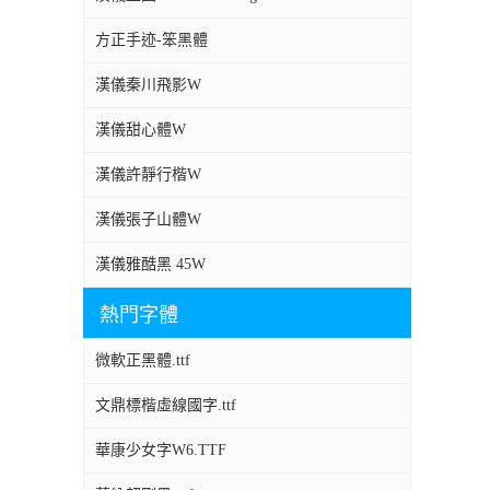
方正手迹-笨黑體
漢儀秦川飛影W
漢儀甜心體W
漢儀許靜行楷W
漢儀張子山體W
漢儀雅酷黑 45W
熱門字體
微軟正黑體.ttf
文鼎標楷虛線國字.ttf
華康少女字W6.TTF