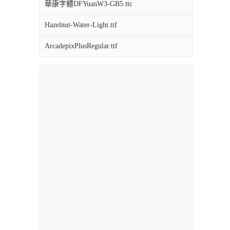
華康字體DFYuanW3-GB5.ttc
Hazelnut-Water-Light.ttf
ArcadepixPlusRegular.ttf