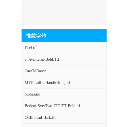
推薦字體
Dael.ttf
a_AvanteInt-Bold.Ttf
CareToDance
MTF-Loli-s-Handwriting.ttf
biohazard
Bodoni-SvtyTwo-ITC-TT-Bold.ttf
CCBithead-Bark.ttf