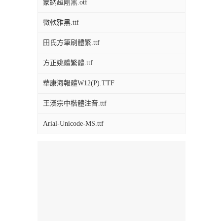
蒙納超剛黑.otf
微軟雅黑.ttf
田氏方筆刷體繁.ttf
方正姚體繁體.ttf
華康海報體W12(P).TTF
王漢宗中楷體注音.ttf
Arial-Unicode-MS.ttf