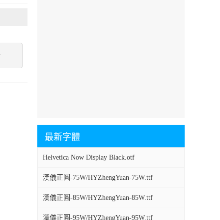
點
最新字體
Helvetica Now Display Black.otf
漢儀正圓-75W/HYZhengYuan-75W.ttf
漢儀正圓-85W/HYZhengYuan-85W.ttf
漢儀正圓-95W/HYZhengYuan-95W.ttf