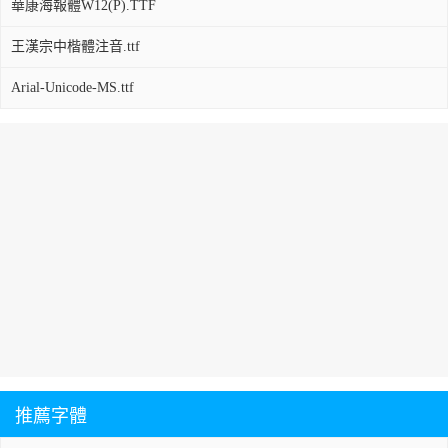
華康海報體W12(P).TTF
王漢宗中楷體注音.ttf
Arial-Unicode-MS.ttf
推薦字體