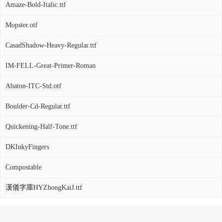
Amaze-Bold-Italic.ttf
Mopster.otf
CasadShadow-Heavy-Regular.ttf
IM-FELL-Great-Primer-Roman
Abaton-ITC-Std.otf
Boulder-Cd-Regular.ttf
Quickening-Half-Tone.ttf
DKInkyFingers
Compostable
漢儀字庫HYZhongKaiJ.ttf