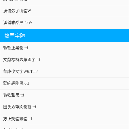
漢儀張子山體W
漢儀雅酷黑 45W
熱門字體
微軟正黑體.ttf
文鼎標楷虛線國字.ttf
華康少女字W6.TTF
蒙納超剛黑.otf
微軟雅黑.ttf
田氏方筆刷體繁.ttf
方正姚體繁體.ttf