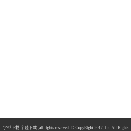
字型下載
字體下載
,all rights reserved. © CopyRight 2017, Inc.All Rights