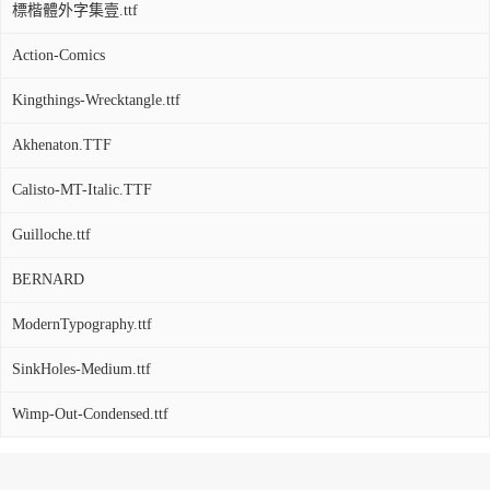
標楷體外字集壹.ttf
Action-Comics
Kingthings-Wrecktangle.ttf
Akhenaton.TTF
Calisto-MT-Italic.TTF
Guilloche.ttf
BERNARD
ModernTypography.ttf
SinkHoles-Medium.ttf
Wimp-Out-Condensed.ttf