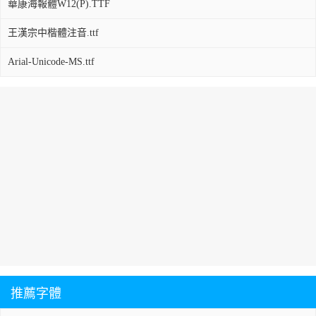
華康海報體W12(P).TTF
王漢宗中楷體注音.ttf
Arial-Unicode-MS.ttf
推薦字體