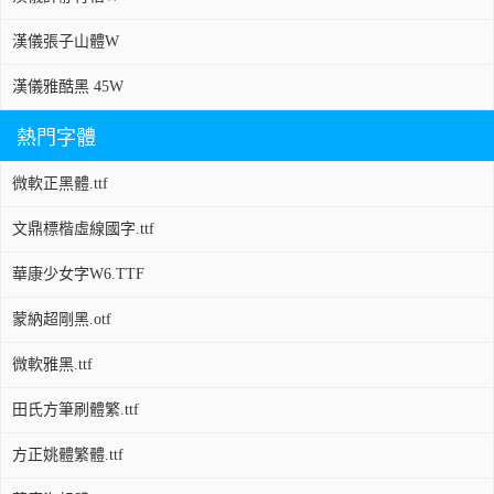
漢儀張子山體W
漢儀雅酷黑 45W
熱門字體
微軟正黑體.ttf
文鼎標楷虛線國字.ttf
華康少女字W6.TTF
蒙納超剛黑.otf
微軟雅黑.ttf
田氏方筆刷體繁.ttf
方正姚體繁體.ttf