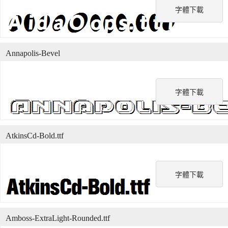
字體下載
Annapolis-Bevel
字體下載
AtkinsCd-Bold.ttf
字體下載
Amboss-ExtraLight-Rounded.ttf