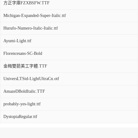
方正字庫FZXBSFW.TTF
Michigan-Expanded-Super-Italic.ttf
Hurufo-Numero-Italic-Italic.ttf
Ayumi-Light.ttf
Florencesans-SC-Bold
金梅雙箭美工字體.TTF
UniversLTStd-LightUltraCn.otf
AmazeDBoldItalic.TTF
probably-yes-light.ttf
DystopiaRegular.ttf