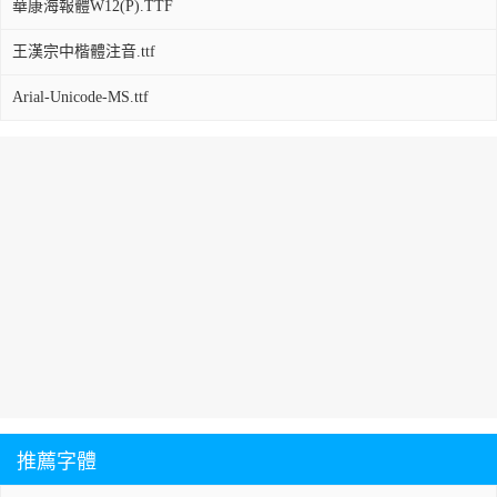
華康海報體W12(P).TTF
王漢宗中楷體注音.ttf
Arial-Unicode-MS.ttf
推薦字體