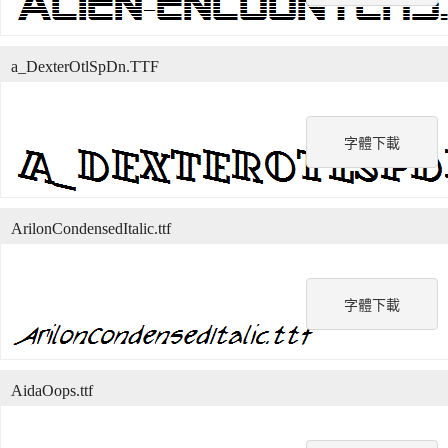
a_DexterOtlSpDn.TTF
字體下載
ArilonCondensedItalic.ttf
字體下載
AidaOops.ttf