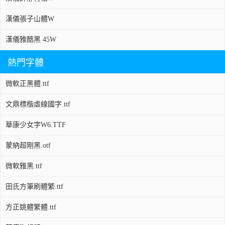
漢儀張子山體W
漢儀雅酷黑 45W
熱門字體
微軟正黑體.ttf
文鼎標楷虛線國字.ttf
華康少女字W6.TTF
蒙納超剛黑.otf
微軟雅黑.ttf
田氏方筆刷體繁.ttf
方正姚體繁體.ttf