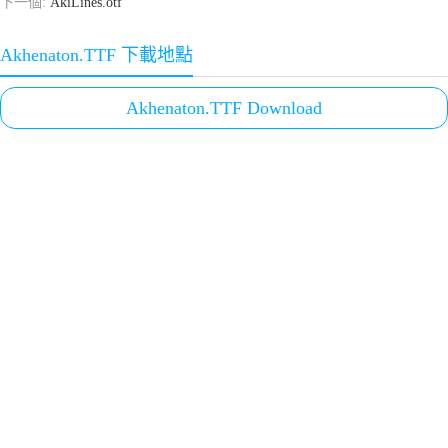
下一個:
AkiLines.otf
Akhenaton.TTF 下載地點
Akhenaton.TTF Download