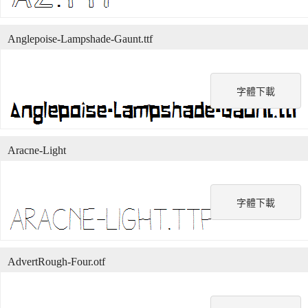
Anglepoise-Lampshade-Gaunt.ttf
字體下載
Aracne-Light
字體下載
AdvertRough-Four.otf