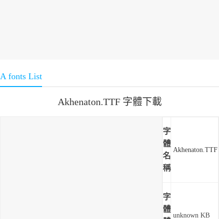
A fonts List
Akhenaton.TTF 字體下載
字
體
Akhenaton.TTF
名
稱
字
體
unknown KB