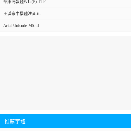
華康海報體W12(P).TTF
王漢宗中楷體注音.ttf
Arial-Unicode-MS.ttf
推薦字體