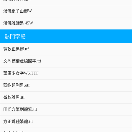
漢儀張子山體W
漢儀雅酷黑 45W
熱門字體
微軟正黑體.ttf
文鼎標楷虛線國字.ttf
華康少女字W6.TTF
蒙納超剛黑.otf
微軟雅黑.ttf
田氏方筆刷體繁.ttf
方正姚體繁體.ttf