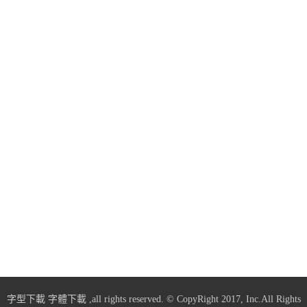
字型下載
字體下載
,all rights reserved. © CopyRight 2017, Inc.All Rights