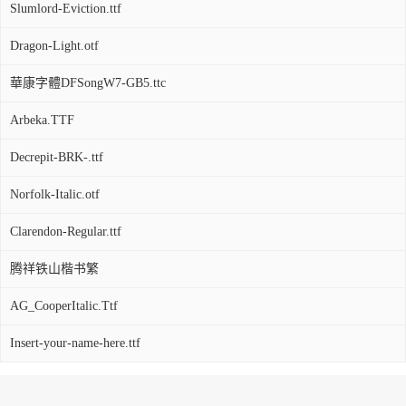
Slumlord-Eviction.ttf
Dragon-Light.otf
華康字體DFSongW7-GB5.ttc
Arbeka.TTF
Decrepit-BRK-.ttf
Norfolk-Italic.otf
Clarendon-Regular.ttf
腾祥铁山楷书繁
AG_CooperItalic.Ttf
Insert-your-name-here.ttf