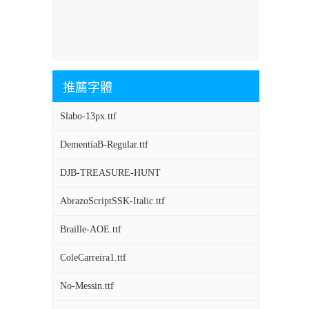
推薦字體
Slabo-13px.ttf
DementiaB-Regular.ttf
DJB-TREASURE-HUNT
AbrazoScriptSSK-Italic.ttf
Braille-AOE.ttf
ColeCarreira1.ttf
No-Messin.ttf