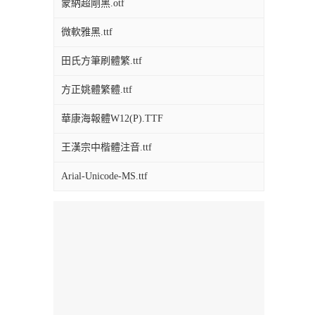
蒙納超剛黑.otf
微軟雅黑.ttf
田氏方筆刷體繁.ttf
方正姚體繁體.ttf
華康海報體W12(P).TTF
王漢宗中楷體注音.ttf
Arial-Unicode-MS.ttf