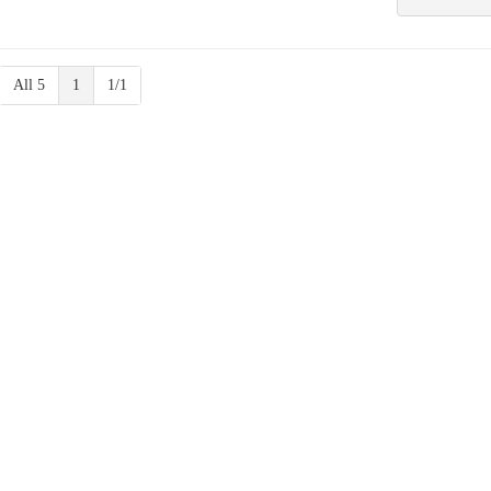
All 5
1
1/1