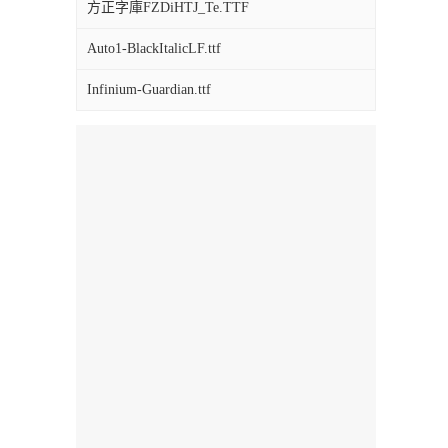
方正字庫FZDiHTJ_Te.TTF
Auto1-BlackItalicLF.ttf
Infinium-Guardian.ttf