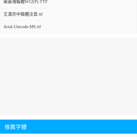
華康海報體W12(P).TTF
王漢宗中楷體注音.ttf
Arial-Unicode-MS.ttf
推薦字體