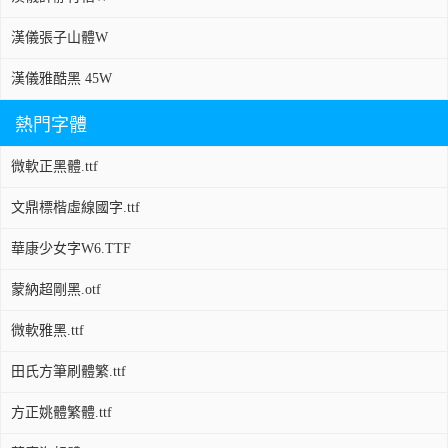
漢儀張子山體W
漢儀雅酷黑 45W
熱門字體
微軟正黑體.ttf
文鼎標楷虛線國字.ttf
華康少女字W6.TTF
蒙納超剛黑.otf
微軟雅黑.ttf
田氏方筆刷體繁.ttf
方正姚體繁體.ttf