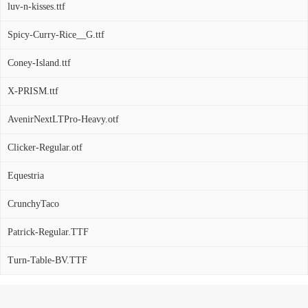
luv-n-kisses.ttf
Spicy-Curry-Rice__G.ttf
Coney-Island.ttf
X-PRISM.ttf
AvenirNextLTPro-Heavy.otf
Clicker-Regular.otf
Equestria
CrunchyTaco
Patrick-Regular.TTF
Turn-Table-BV.TTF