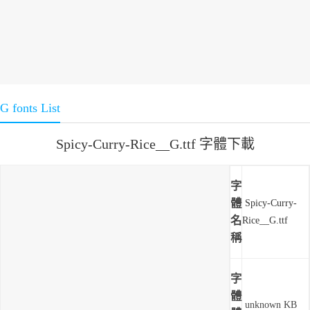
G fonts List
Spicy-Curry-Rice__G.ttf 字體下載
字
體
Spicy-Curry-
名
Rice__G.ttf
稱
字
體
unknown KB