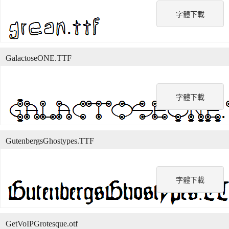
字體下載
GalactoseONE.TTF
字體下載
GutenbergsGhostypes.TTF
字體下載
GetVoIPGrotesque.otf