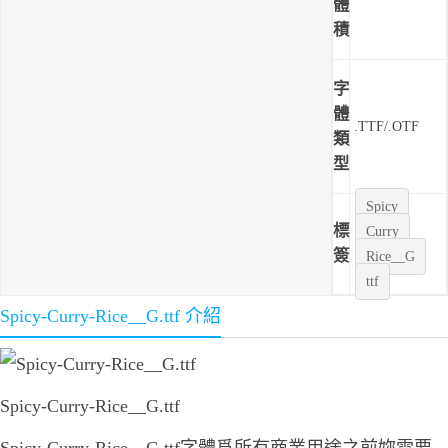
體
積
字
體
.TTF/.OTF
類
型
Spicy
標
Curry
簽
Rice__G
ttf
Spicy-Curry-Rice__G.ttf 介紹
Spicy-Curry-Rice__G.ttf