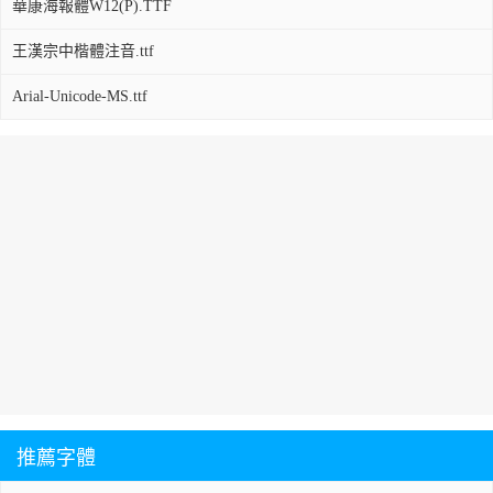
華康海報體W12(P).TTF
王漢宗中楷體注音.ttf
Arial-Unicode-MS.ttf
推薦字體