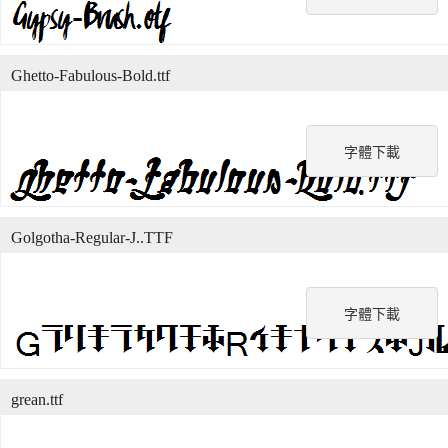
Ghetto-Fabulous-Bold.ttf
字體下載
Golgotha-Regular-J..TTF
字體下載
grean.ttf