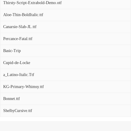
Thirsty-Script-Extrabold-Demo.otf
Aloe-Thin-BoldItalic.ttf
Canarsie-Slab-JL.ttf
Percance-Fatal.ttf
Basic-Trip
Cupid-de-Locke
a_Latino-Italic.Ttf
KG-Primary-Whimsy.ttf
Bonnet.ttf
ShelbyCursive.ttf