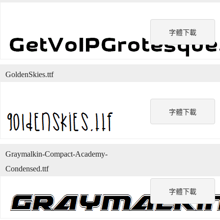
字體下載
GoldenSkies.ttf
字體下載
Graymalkin-Compact-Academy-
Condensed.ttf
字體下載