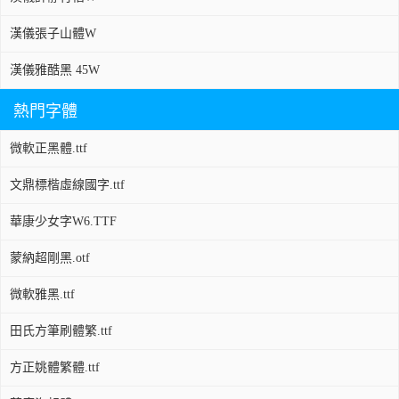
漢儀張子山體W
漢儀雅酷黑 45W
熱門字體
微軟正黑體.ttf
文鼎標楷虛線國字.ttf
華康少女字W6.TTF
蒙納超剛黑.otf
微軟雅黑.ttf
田氏方筆刷體繁.ttf
方正姚體繁體.ttf