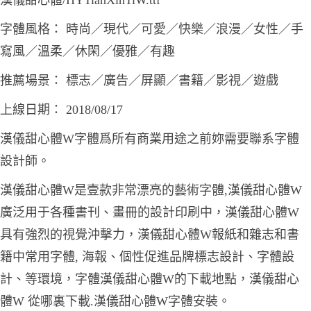
漢儀甜心體/HYTianXinTiW.ttf
字體風格： 時尚／現代／可愛／快樂／浪漫／女性／手
寫風／溫柔／休閑／優雅／有趣
推薦場景： 標志／廣告／屏顯／書籍／影視／遊戲
上線日期： 2018/08/17
漢儀甜心體W字體爲所有商業用途之前妳需要聯系字體
設計師。
漢儀甜心體W是壹款非常漂亮的藝術字體,漢儀甜心體W
廣泛用于各種書刊、畫冊的設計印刷中，漢儀甜心體W
具有強烈的視覺沖擊力，漢儀甜心體W報紙和雜志和書
籍中常用字體, 海報、個性促進品牌標志設計、字體設
計、等環境，字體漢儀甜心體W的下載地點，漢儀甜心
體W 從哪裏下載.漢儀甜心體W字體安裝。