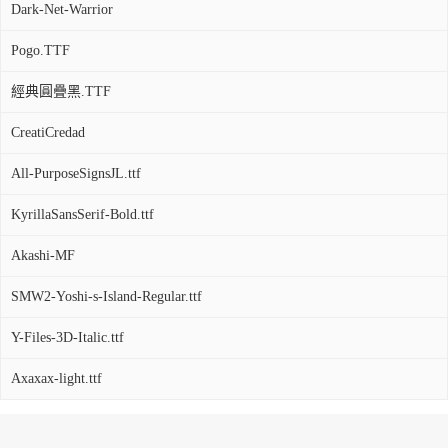
Dark-Net-Warrior
Pogo.TTF
經典圓疊黑.TTF
CreatiCredad
All-PurposeSignsJL.ttf
KyrillaSansSerif-Bold.ttf
Akashi-MF
SMW2-Yoshi-s-Island-Regular.ttf
Y-Files-3D-Italic.ttf
Axaxax-light.ttf