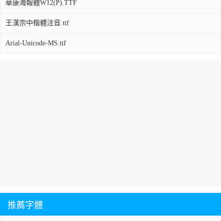
華康海報體W12(P).TTF
王漢宗中楷體注音.ttf
Arial-Unicode-MS.ttf
推薦字體