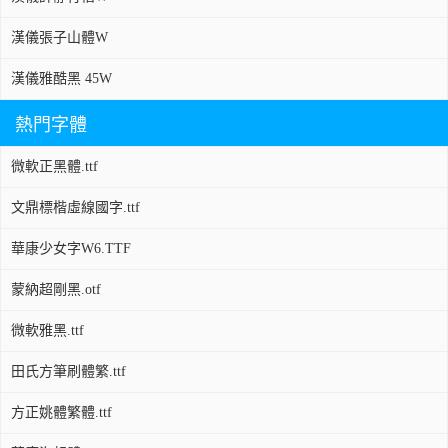
漢儀張子山體W
漢儀雅酷黑 45W
熱門字體
微軟正黑體.ttf
文鼎標楷虛線國字.ttf
華康少女字W6.TTF
蒙納超剛黑.otf
微軟雅黑.ttf
田氏方筆刷體繁.ttf
方正姚體繁體.ttf