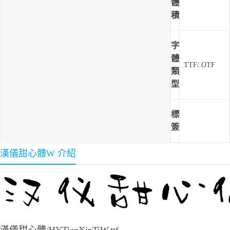
體
積
字
體
.TTF/.OTF
類
型
標
簽
漢儀甜心體W 介紹