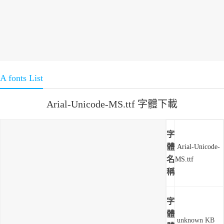
A fonts List
Arial-Unicode-MS.ttf 字體下載
字
體
Arial-Unicode-
名
MS.ttf
稱
字
體
unknown KB