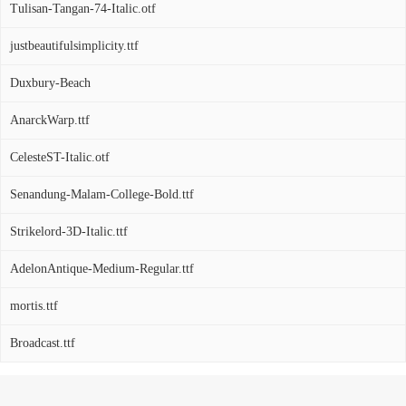
Tulisan-Tangan-74-Italic.otf
justbeautifulsimplicity.ttf
Duxbury-Beach
AnarckWarp.ttf
CelesteST-Italic.otf
Senandung-Malam-College-Bold.ttf
Strikelord-3D-Italic.ttf
AdelonAntique-Medium-Regular.ttf
mortis.ttf
Broadcast.ttf