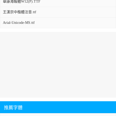
華康海報體W12(P).TTF
王漢宗中楷體注音.ttf
Arial-Unicode-MS.ttf
推薦字體