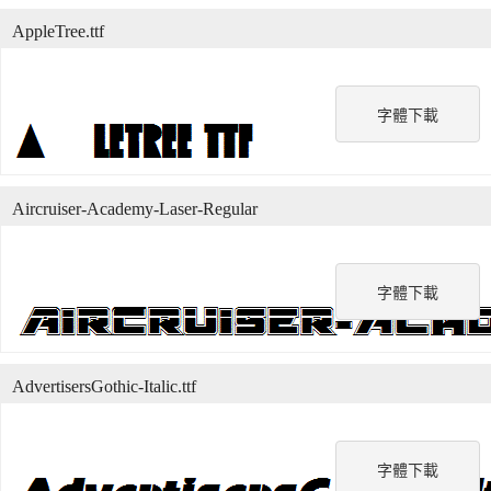
AppleTree.ttf
字體下載
Aircruiser-Academy-Laser-Regular
字體下載
AdvertisersGothic-Italic.ttf
字體下載