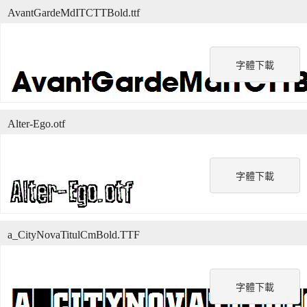
AvantGardeMdITCTTBold.ttf
字體下載
Alter-Ego.otf
字體下載
a_CityNovaTitulCmBold.TTF
字體下載