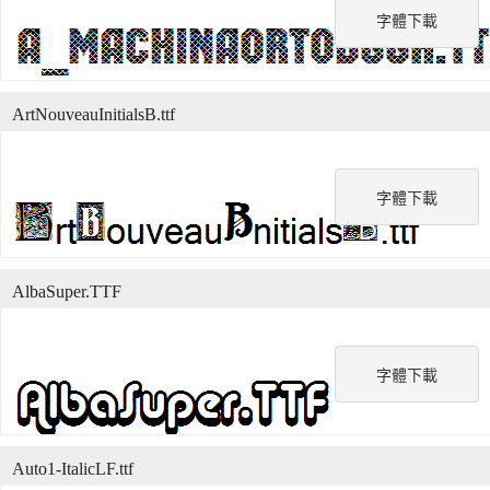
字體下載
ArtNouveauInitialsB.ttf
字體下載
AlbaSuper.TTF
字體下載
Auto1-ItalicLF.ttf