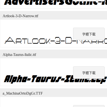
Artlook-3-D-Narrow.ttf
字體下載
Alpha-Taurus-Italic.ttf
字體下載
a_MachinaOrtoDgGr.TTF