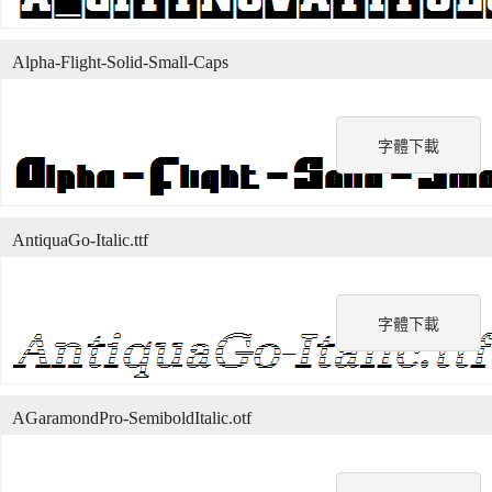
Alpha-Flight-Solid-Small-Caps
字體下載
AntiquaGo-Italic.ttf
字體下載
AGaramondPro-SemiboldItalic.otf