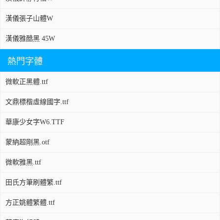
漢儀張子山體W
漢儀雅酷黑 45W
熱門字體
微軟正黑體.ttf
文鼎標楷虛線國字.ttf
華康少女字W6.TTF
蒙納超剛黑.otf
微軟雅黑.ttf
田氏方筆刷體繁.ttf
方正姚體繁體.ttf