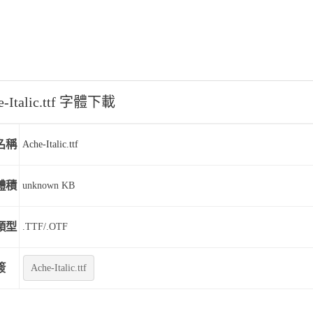
e-Italic.ttf 字體下載
名稱
Ache-Italic.ttf
體積
unknown KB
類型
.TTF/.OTF
簽
Ache-Italic.ttf