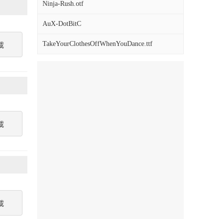
Ninja-Rush.otf
AuX-DotBitC
TakeYourClothesOffWhenYouDance.ttf
載
載
載