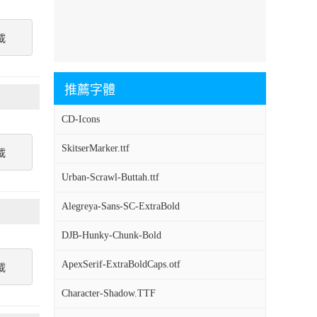
載
推薦字體
CD-Icons
SkitserMarker.ttf
載
Urban-Scrawl-Buttah.ttf
Alegreya-Sans-SC-ExtraBold
DJB-Hunky-Chunk-Bold
ApexSerif-ExtraBoldCaps.otf
載
Character-Shadow.TTF