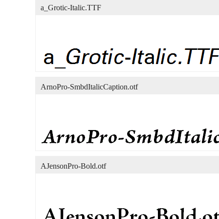
a_Grotic-Italic.TTF
ArnoPro-SmbdItalicCaption.otf
AJensonPro-Bold.otf