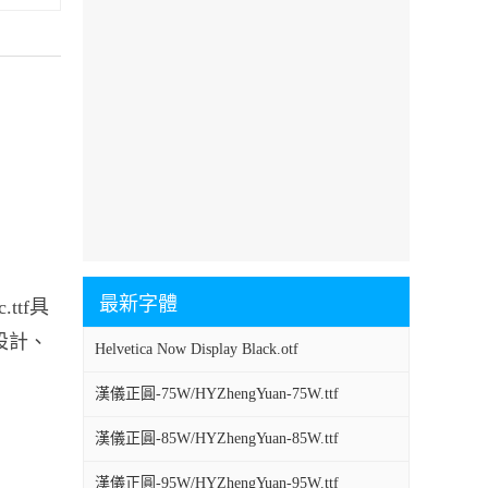
最新字體
ttf具
設計、
Helvetica Now Display Black.otf
漢儀正圓-75W/HYZhengYuan-75W.ttf
漢儀正圓-85W/HYZhengYuan-85W.ttf
漢儀正圓-95W/HYZhengYuan-95W.ttf