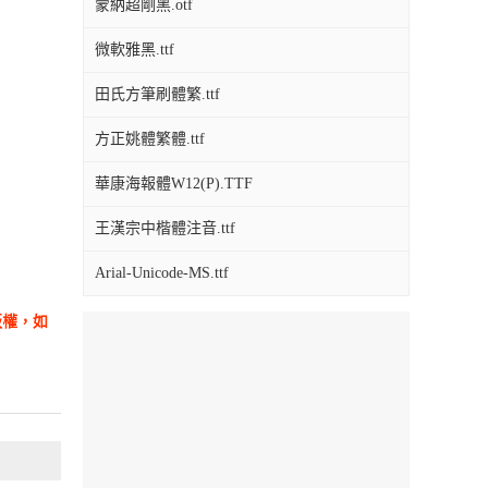
蒙納超剛黑.otf
微軟雅黑.ttf
田氏方筆刷體繁.ttf
方正姚體繁體.ttf
華康海報體W12(P).TTF
王漢宗中楷體注音.ttf
Arial-Unicode-MS.ttf
版權，如