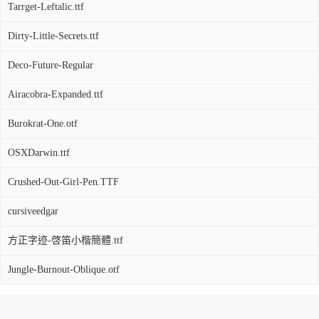
Tarrget-Leftalic.ttf
Dirty-Little-Secrets.ttf
Deco-Future-Regular
Airacobra-Expanded.ttf
Burokrat-One.otf
OSXDarwin.ttf
Crushed-Out-Girl-Pen.TTF
cursiveedgar
方正字迹-啓笛小楷簡體.ttf
Jungle-Burnout-Oblique.otf