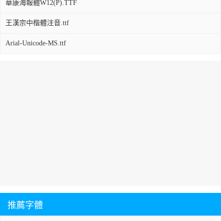
華康海報體W12(P).TTF
王漢宗中楷體注音.ttf
Arial-Unicode-MS.ttf
推薦字體