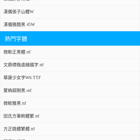
漢儀張子山體W
漢儀雅酷黑 45W
熱門字體
微軟正黑體.ttf
文鼎標楷虛線國字.ttf
華康少女字W6.TTF
蒙納超剛黑.otf
微軟雅黑.ttf
田氏方筆刷體繁.ttf
方正姚體繁體.ttf