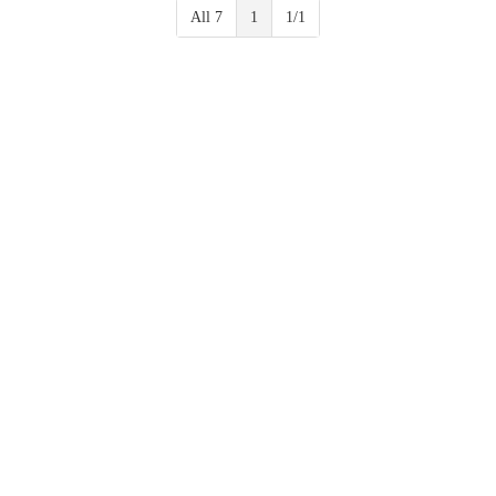
All 7
1
1/1