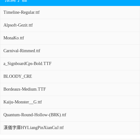
Timeline-Regular.ttf
Alpsoft-Gezit.ttf
MonaKo.ttf
Carnival-Rimmed.ttf
a_SignboardCps-Bold.TTF
BLOODY_CRE
Bordeaux-Medium.TTF
Kaiju-Monster__G.ttf
Quantum-Round-Hollow-(BRK).ttf
漢儀字庫HYLiangPinXianCuJ.ttf