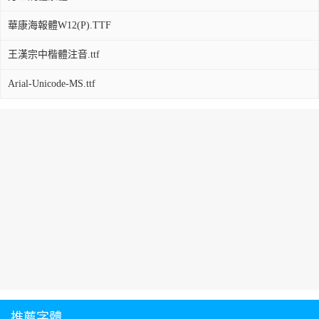
華康海報體W12(P).TTF
王漢宗中楷體注音.ttf
Arial-Unicode-MS.ttf
推薦字體