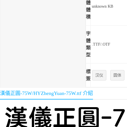
體
unknown KB
體
積
字
體
.TTF/.OTF
類
型
標
汉仪
圆体
簽
漢儀正圓-75W/HYZhengYuan-75W.ttf 介紹