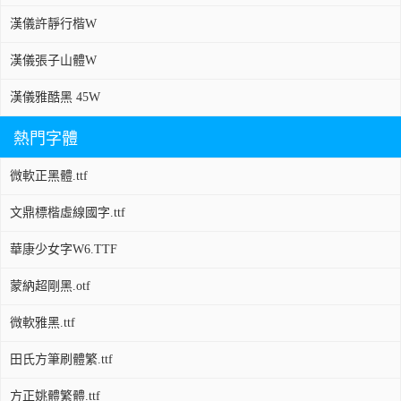
漢儀許靜行楷W
漢儀張子山體W
漢儀雅酷黑 45W
熱門字體
微軟正黑體.ttf
文鼎標楷虛線國字.ttf
華康少女字W6.TTF
蒙納超剛黑.otf
微軟雅黑.ttf
田氏方筆刷體繁.ttf
方正姚體繁體.ttf