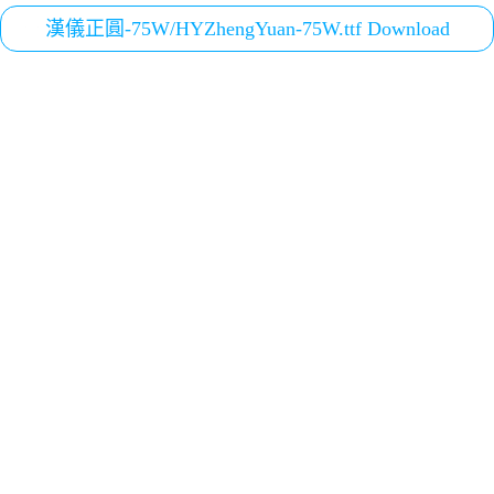
漢儀正圓-75W/HYZhengYuan-75W.ttf Download