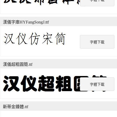
漢儀字庫HYFangSongJ.ttf
字體下載
漢儀超粗圓簡.ttf
字體下載
新蒂金鍾體.ttf