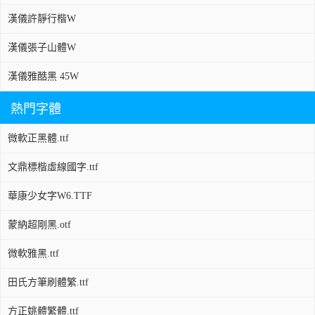
漢儀許靜行楷W
漢儀張子山體W
漢儀雅酷黑 45W
熱門字體
微軟正黑體.ttf
文鼎標楷虛線國字.ttf
華康少女字W6.TTF
蒙納超剛黑.otf
微軟雅黑.ttf
田氏方筆刷體繁.ttf
方正姚體繁體.ttf