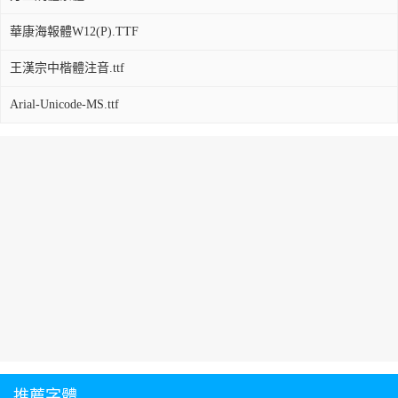
華康海報體W12(P).TTF
王漢宗中楷體注音.ttf
Arial-Unicode-MS.ttf
推薦字體