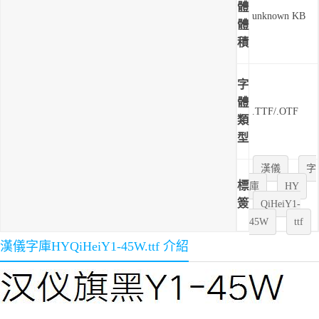
體
unknown KB
體
積
字
體
.TTF/.OTF
類
型
漢儀
字
標
庫
HY
簽
QiHeiY1-
45W
ttf
漢儀字庫HYQiHeiY1-45W.ttf 介紹