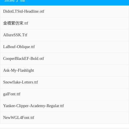
DidotLTStd-Headline.otf
金橋繁仿宋.ttf
AllureSSK.Ttf
LaBouf-Oblique.ttf
CooperBlackEF-Bold.otf
Ask-My-Flashlight
Snowflake-Letters.ttf
galFont.ttf
Yankee-Clipper-Academy-Regular.ttf
NewWGL4Font.ttf