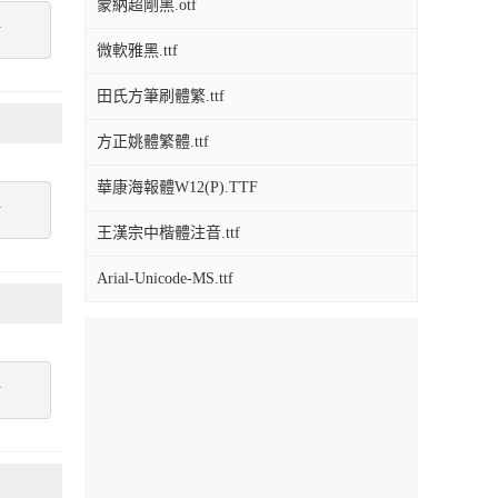
蒙納超剛黑.otf
點
微軟雅黑.ttf
田氏方筆刷體繁.ttf
方正姚體繁體.ttf
華康海報體W12(P).TTF
點
王漢宗中楷體注音.ttf
Arial-Unicode-MS.ttf
點