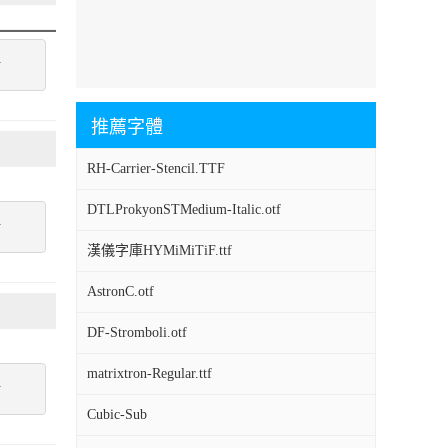
點
推薦字體
RH-Carrier-Stencil.TTF
DTLProkyonSTMedium-Italic.otf
點
漢儀字庫HYMiMiTiF.ttf
AstronC.otf
DF-Stromboli.otf
matrixtron-Regular.ttf
點
Cubic-Sub