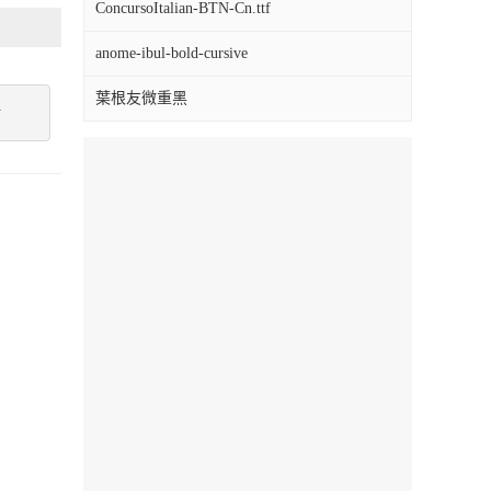
ConcursoItalian-BTN-Cn.ttf
anome-ibul-bold-cursive
葉根友微重黑
點