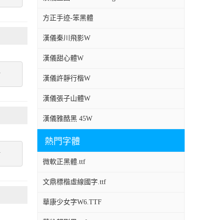
方正手迹-笨黑體
漢儀秦川飛影W
漢儀甜心體W
點
漢儀許靜行楷W
漢儀張子山體W
漢儀雅酷黑 45W
熱門字體
點
微軟正黑體.ttf
文鼎標楷虛線國字.ttf
華康少女字W6.TTF