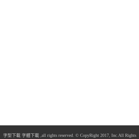
字型下載
字體下載
,all rights reserved. © CopyRight 2017, Inc.All Rights