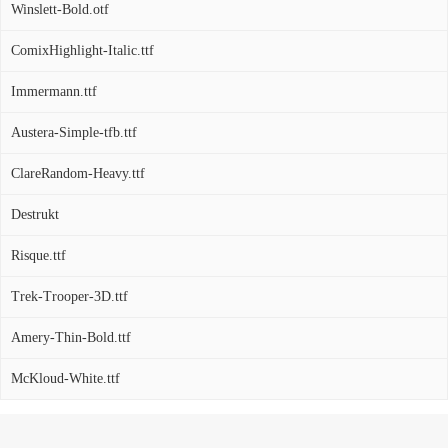
Winslett-Bold.otf
ComixHighlight-Italic.ttf
Immermann.ttf
Austera-Simple-tfb.ttf
ClareRandom-Heavy.ttf
Destrukt
Risque.ttf
Trek-Trooper-3D.ttf
Amery-Thin-Bold.ttf
McKloud-White.ttf