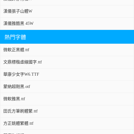
漢儀張子山體W
漢儀雅酷黑 45W
熱門字體
微軟正黑體.ttf
文鼎標楷虛線國字.ttf
華康少女字W6.TTF
蒙納超剛黑.otf
微軟雅黑.ttf
田氏方筆刷體繁.ttf
方正姚體繁體.ttf