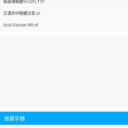
華康海報體W12(P).TTF
王漢宗中楷體注音.ttf
Arial-Unicode-MS.ttf
推薦字體