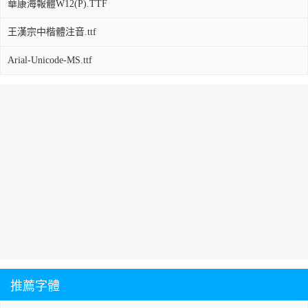
華康海報體W12(P).TTF
王漢宗中楷體注音.ttf
Arial-Unicode-MS.ttf
推薦字體