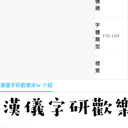
體
積
字
體
.TTF/.OTF
類
型
標
簽
漢儀字研歡樂宋W 介紹