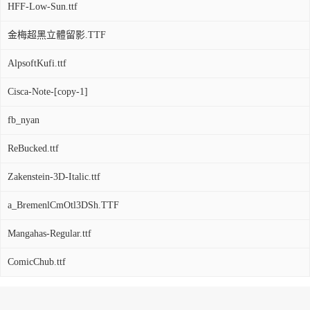
HFF-Low-Sun.ttf
金梅超黑立體留影.TTF
AlpsoftKufi.ttf
Cisca-Note-[copy-1]
fb_nyan
ReBucked.ttf
Zakenstein-3D-Italic.ttf
a_BremenlCmOtl3DSh.TTF
Mangahas-Regular.ttf
ComicChub.ttf