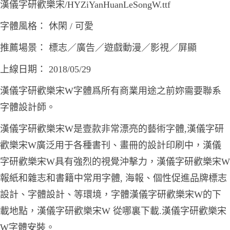
漢儀字研歡樂宋/HYZiYanHuanLeSongW.ttf
字體風格： 休閑 / 可愛
推薦場景： 標志／廣告／遊戲動漫／影視／屏顯
上線日期： 2018/05/29
漢儀字研歡樂宋W字體爲所有商業用途之前妳需要聯系
字體設計師。
漢儀字研歡樂宋W是壹款非常漂亮的藝術字體,漢儀字研
歡樂宋W廣泛用于各種書刊、畫冊的設計印刷中，漢儀
字研歡樂宋W具有強烈的視覺沖擊力，漢儀字研歡樂宋W
報紙和雜志和書籍中常用字體, 海報、個性促進品牌標志
設計、字體設計、等環境，字體漢儀字研歡樂宋W的下
載地點，漢儀字研歡樂宋W 從哪裏下載.漢儀字研歡樂宋
W字體安裝。