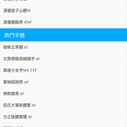
漢儀張子山體W
漢儀雅酷黑 45W
熱門字體
微軟正黑體.ttf
文鼎標楷虛線國字.ttf
華康少女字W6.TTF
蒙納超剛黑.otf
微軟雅黑.ttf
田氏方筆刷體繁.ttf
方正姚體繁體.ttf