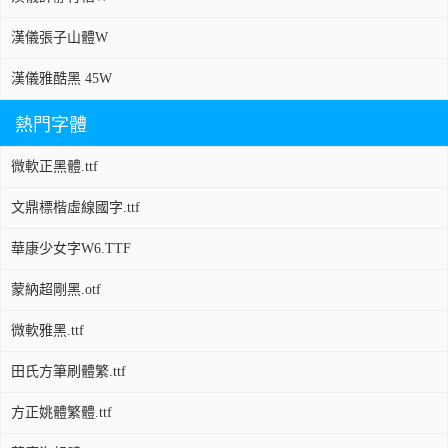
漢儀張子山體W
漢儀雅酷黑 45W
熱門字體
微軟正黑體.ttf
文鼎標楷虛線國字.ttf
華康少女字W6.TTF
蒙納超剛黑.otf
微軟雅黑.ttf
田氏方筆刷體繁.ttf
方正姚體繁體.ttf