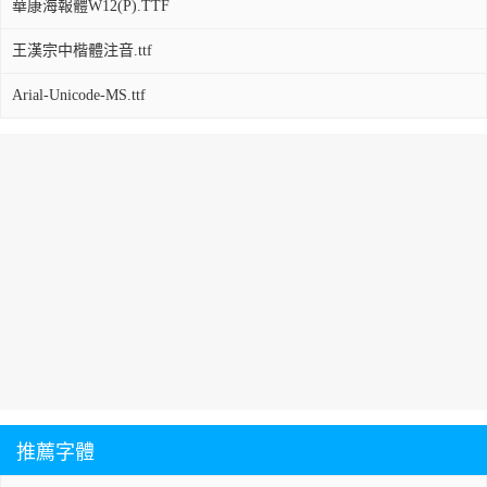
華康海報體W12(P).TTF
王漢宗中楷體注音.ttf
Arial-Unicode-MS.ttf
推薦字體