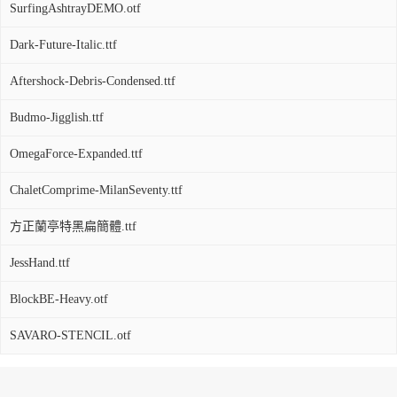
SurfingAshtrayDEMO.otf
Dark-Future-Italic.ttf
Aftershock-Debris-Condensed.ttf
Budmo-Jigglish.ttf
OmegaForce-Expanded.ttf
ChaletComprime-MilanSeventy.ttf
方正蘭亭特黑扁簡體.ttf
JessHand.ttf
BlockBE-Heavy.otf
SAVARO-STENCIL.otf