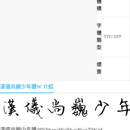
體
積
字
體
.TTF/.OTF
類
型
標
簽
漢儀尚巍少年體W 介紹
漢儀尚巍少年體/HYShangWeiShaoNianTiW.ttf