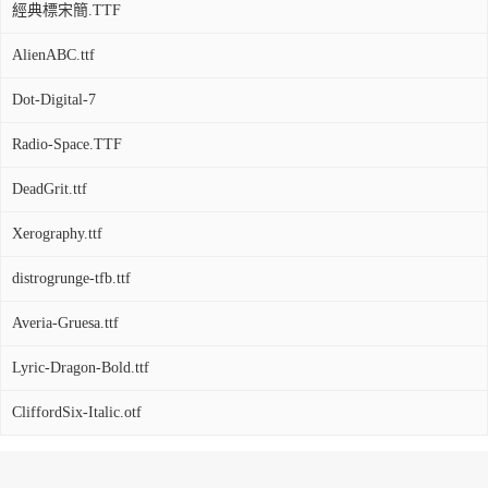
經典標宋簡.TTF
AlienABC.ttf
Dot-Digital-7
Radio-Space.TTF
DeadGrit.ttf
Xerography.ttf
distrogrunge-tfb.ttf
Averia-Gruesa.ttf
Lyric-Dragon-Bold.ttf
CliffordSix-Italic.otf