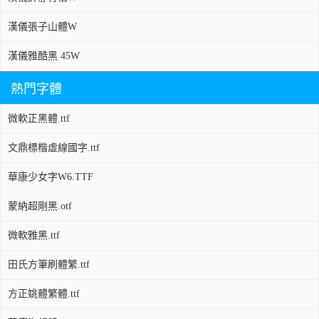
漢儀張子山體W
漢儀雅酷黑 45W
熱門字體
微軟正黑體.ttf
文鼎標楷虛線國字.ttf
華康少女字W6.TTF
蒙納超剛黑.otf
微軟雅黑.ttf
田氏方筆刷體繁.ttf
方正姚體繁體.ttf