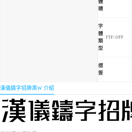
體
積
字
體
.TTF/.OTF
類
型
標
簽
漢儀鑄字招牌黑W 介紹