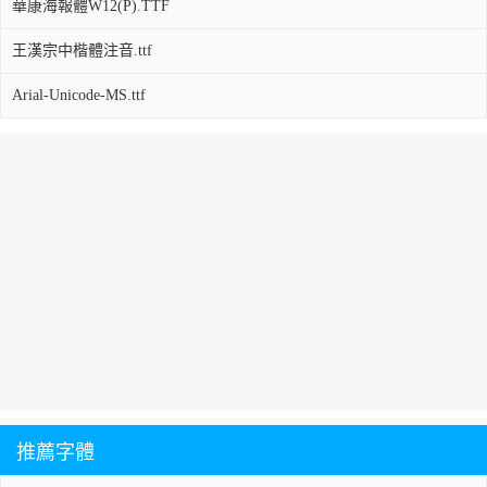
華康海報體W12(P).TTF
王漢宗中楷體注音.ttf
Arial-Unicode-MS.ttf
推薦字體