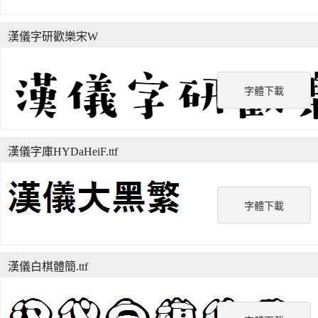
漢儀字研歡樂宋W
字體下載
漢儀字庫HYDaHeiF.ttf
字體下載
漢儀白棋體簡.ttf