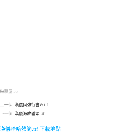
點擊量:
35
上一個:
漢儀國強行書W.ttf
下一個:
漢儀海紋體繁.ttf
漢儀哈哈體簡.ttf 下載地點