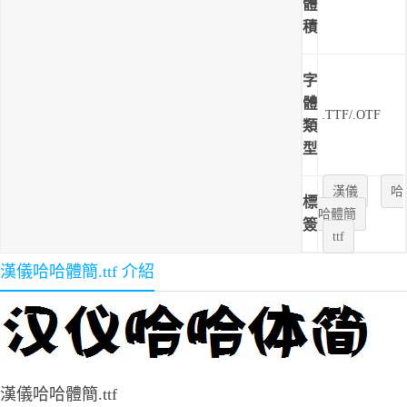
體
積
字
體
.TTF/.OTF
類
型
漢儀
哈
標
哈體簡
簽
ttf
漢儀哈哈體簡.ttf 介紹
漢儀哈哈體簡.ttf