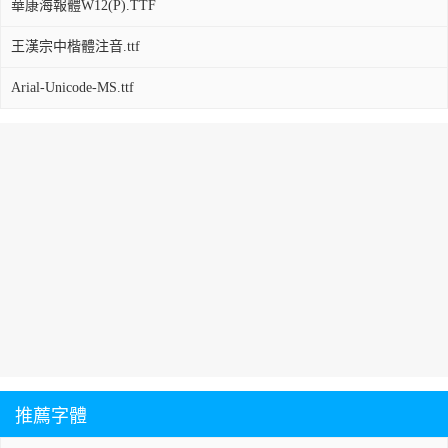
華康海報體W12(P).TTF
王漢宗中楷體注音.ttf
Arial-Unicode-MS.ttf
推薦字體