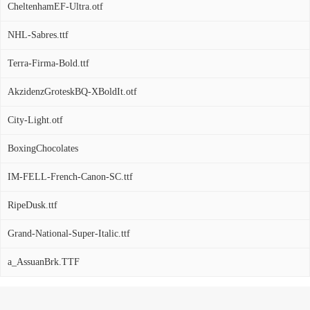
CheltenhamEF-Ultra.otf
NHL-Sabres.ttf
Terra-Firma-Bold.ttf
AkzidenzGroteskBQ-XBoldIt.otf
City-Light.otf
BoxingChocolates
IM-FELL-French-Canon-SC.ttf
RipeDusk.ttf
Grand-National-Super-Italic.ttf
a_AssuanBrk.TTF