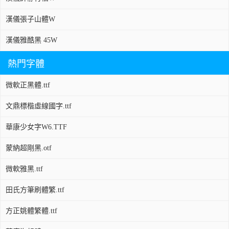
漢儀張子山體W
漢儀雅酷黑 45W
熱門字體
微軟正黑體.ttf
文鼎標楷虛線國字.ttf
華康少女字W6.TTF
蒙納超剛黑.otf
微軟雅黑.ttf
田氏方筆刷體繁.ttf
方正姚體繁體.ttf