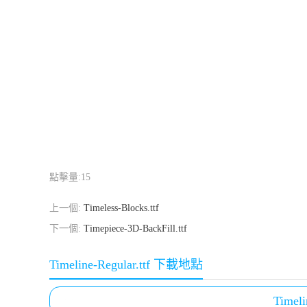
點擊量:
15
上一個:
Timeless-Blocks.ttf
下一個:
Timepiece-3D-BackFill.ttf
Timeline-Regular.ttf 下載地點
Timeli