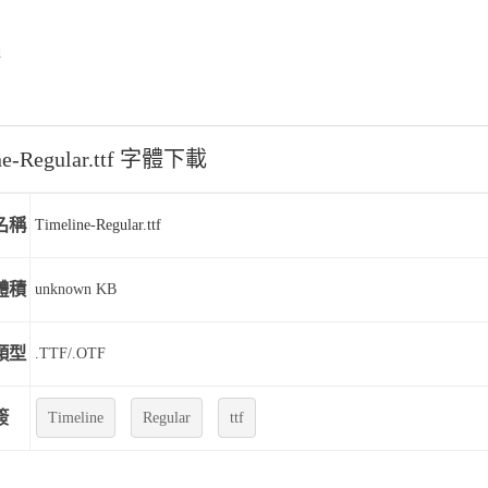
d
ne-Regular.ttf 字體下載
名稱
Timeline-Regular.ttf
體積
unknown KB
類型
.TTF/.OTF
簽
Timeline
Regular
ttf