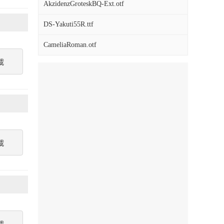
AkzidenzGroteskBQ-Ext.otf
DS-Yakuti55R.ttf
CameliaRoman.otf
載
載