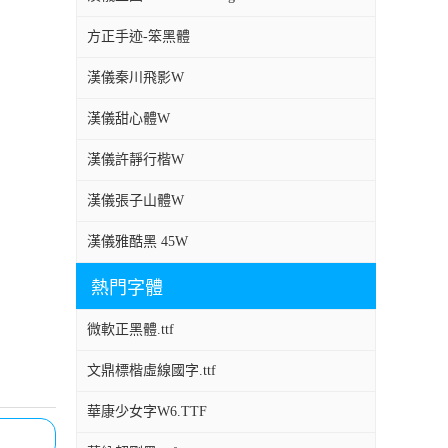
方正手迹-笨黑體
漢儀秦川飛影W
漢儀甜心體W
漢儀許靜行楷W
漢儀張子山體W
漢儀雅酷黑 45W
熱門字體
微軟正黑體.ttf
文鼎標楷虛線國字.ttf
華康少女字W6.TTF