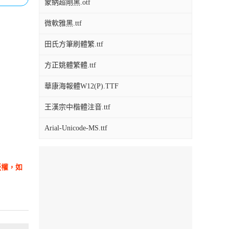
蒙納超剛黑.otf
微軟雅黑.ttf
田氏方筆刷體繁.ttf
方正姚體繁體.ttf
華康海報體W12(P).TTF
王漢宗中楷體注音.ttf
Arial-Unicode-MS.ttf
版權，如