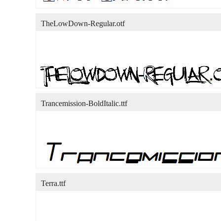
TheLowDown-Regular.otf
Trancemission-BoldItalic.ttf
Terra.ttf