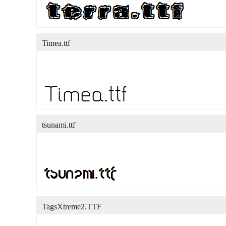
Timea.ttf
tsunami.ttf
TagsXtreme2.TTF