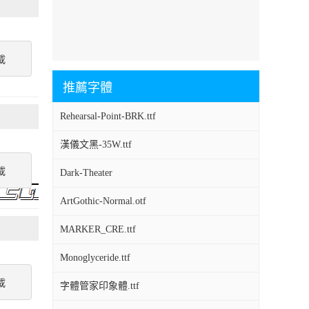
載
推薦字體
Rehearsal-Point-BRK.ttf
漢儀文黑-35W.ttf
載
Dark-Theater
ArtGothic-Normal.otf
MARKER_CRE.ttf
Monoglyceride.ttf
載
字體管家印象體.ttf