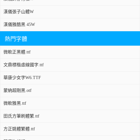
漢儀張子山體W
漢儀雅酷黑 45W
熱門字體
微軟正黑體.ttf
文鼎標楷虛線國字.ttf
華康少女字W6.TTF
蒙納超剛黑.otf
微軟雅黑.ttf
田氏方筆刷體繁.ttf
方正姚體繁體.ttf