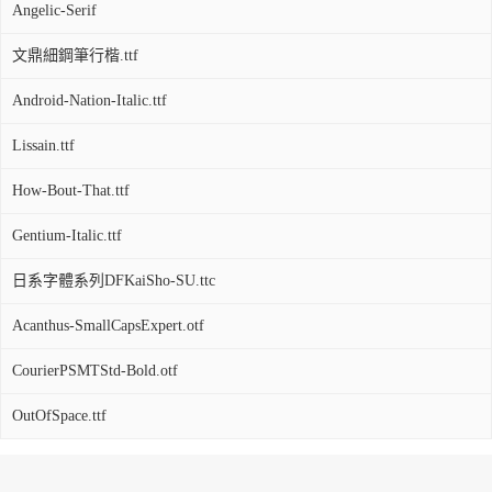
Angelic-Serif
文鼎細鋼筆行楷.ttf
Android-Nation-Italic.ttf
Lissain.ttf
How-Bout-That.ttf
Gentium-Italic.ttf
日系字體系列DFKaiSho-SU.ttc
Acanthus-SmallCapsExpert.otf
CourierPSMTStd-Bold.otf
OutOfSpace.ttf