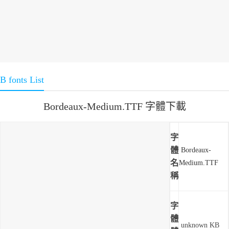
B fonts List
Bordeaux-Medium.TTF 字體下載
字
體
Bordeaux-
名
Medium.TTF
稱
字
體
unknown KB