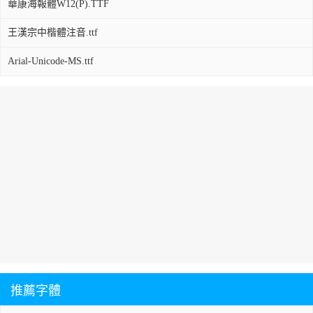
華康海報體W12(P).TTF
王漢宗中楷體注音.ttf
Arial-Unicode-MS.ttf
推薦字體