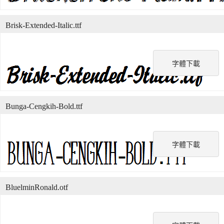
Brisk-Extended-Italic.ttf
字體下載
Bunga-Cengkih-Bold.ttf
字體下載
BluelminRonald.otf