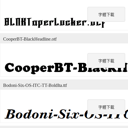
字體下載
CooperBT-BlackHeadline.otf
字體下載
Bodoni-Six-OS-ITC-TT-BoldIta.ttf
字體下載