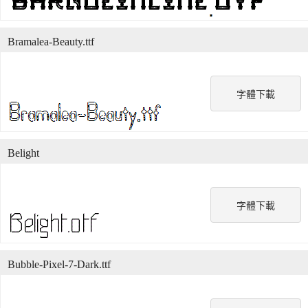
Bramalea-Beauty.ttf
字體下載
Belight
字體下載
Bubble-Pixel-7-Dark.ttf