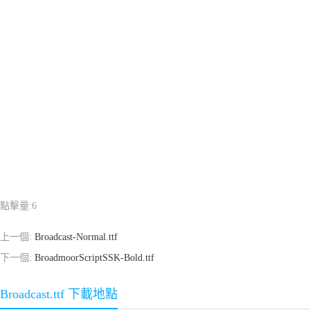
點擊量:
6
上一個:
Broadcast-Normal.ttf
下一個:
BroadmoorScriptSSK-Bold.ttf
Broadcast.ttf 下載地點