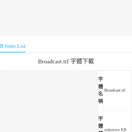
B fonts List
Broadcast.ttf 字體下載
字
體
Broadcast.ttf
名
稱
字
體
unknown KB