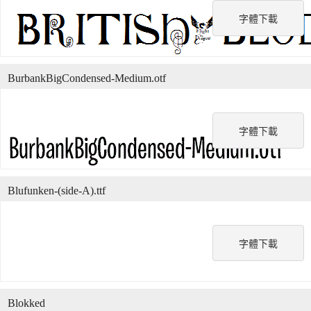
字體下載
BurbankBigCondensed-Medium.otf
字體下載
Blufunken-(side-A).ttf
字體下載
Blokked