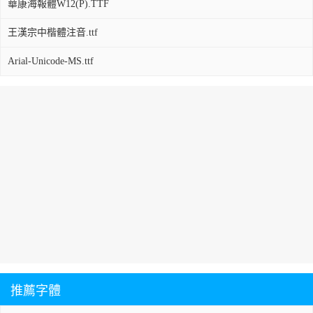
華康海報體W12(P).TTF
王漢宗中楷體注音.ttf
Arial-Unicode-MS.ttf
推薦字體