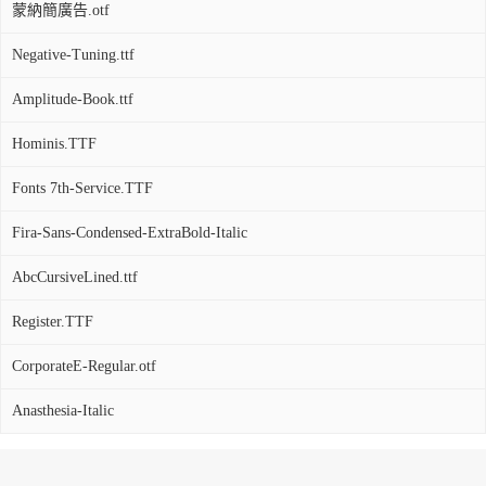
蒙納簡廣告.otf
Negative-Tuning.ttf
Amplitude-Book.ttf
Hominis.TTF
Fonts 7th-Service.TTF
Fira-Sans-Condensed-ExtraBold-Italic
AbcCursiveLined.ttf
Register.TTF
CorporateE-Regular.otf
Anasthesia-Italic