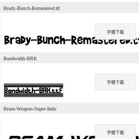
Brady-Bunch-Remastered.ttf
字體下載
Bandwidth-BRK
字體下載
Beam-Weapon-Super-Italic
字體下載