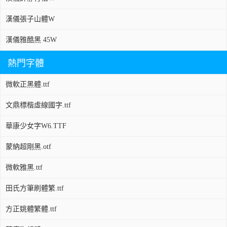
漢儀張子山體W
漢儀雅酷黑 45W
熱門字體
微軟正黑體.ttf
文鼎標楷虛線國字.ttf
華康少女字W6.TTF
蒙納超剛黑.otf
微軟雅黑.ttf
田氏方筆刷體繁.ttf
方正姚體繁體.ttf