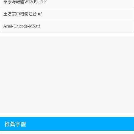
華康海報體W12(P).TTF
王漢宗中楷體注音.ttf
Arial-Unicode-MS.ttf
推薦字體