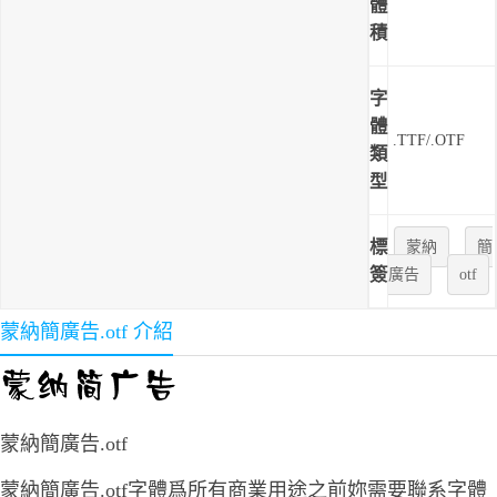
體
積
字
體
.TTF/.OTF
類
型
標
蒙納
簡
簽
廣告
otf
蒙納簡廣告.otf 介紹
蒙納簡廣告.otf
蒙納簡廣告.otf字體爲所有商業用途之前妳需要聯系字體