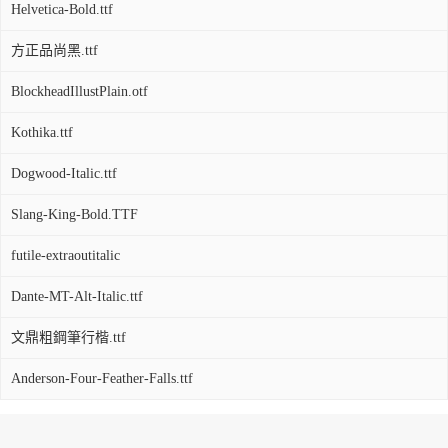
Helvetica-Bold.ttf
方正品尚黑.ttf
BlockheadIllustPlain.otf
Kothika.ttf
Dogwood-Italic.ttf
Slang-King-Bold.TTF
futile-extraoutitalic
Dante-MT-Alt-Italic.ttf
文鼎粗鋼筆行楷.ttf
Anderson-Four-Feather-Falls.ttf