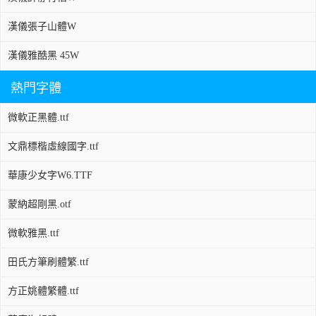
漢儀張子山體W
漢儀雅酷黑 45W
熱門字體
微軟正黑體.ttf
文鼎標楷虛線國字.ttf
華康少女字W6.TTF
蒙納超剛黑.otf
微軟雅黑.ttf
田氏方筆刷體繁.ttf
方正姚體繁體.ttf