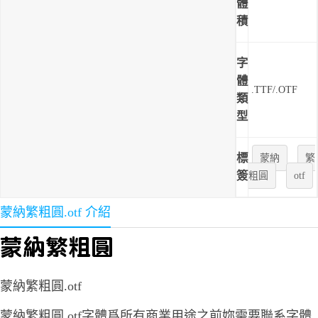
體
積
字
體
.TTF/.OTF
類
型
標
蒙納
繁
簽
粗圓
otf
蒙納繁粗圓.otf 介紹
蒙納繁粗圓.otf
蒙納繁粗圓.otf字體爲所有商業用途之前妳需要聯系字體