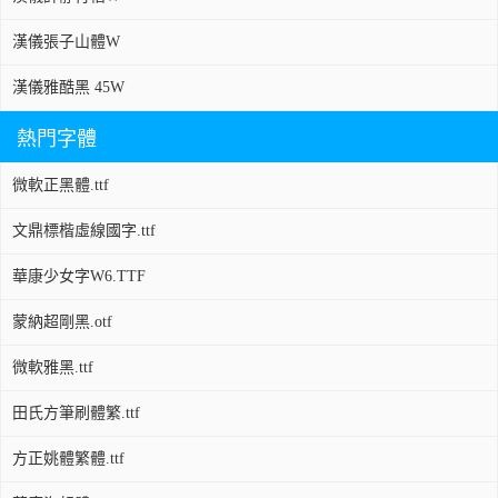
漢儀張子山體W
漢儀雅酷黑 45W
熱門字體
微軟正黑體.ttf
文鼎標楷虛線國字.ttf
華康少女字W6.TTF
蒙納超剛黑.otf
微軟雅黑.ttf
田氏方筆刷體繁.ttf
方正姚體繁體.ttf