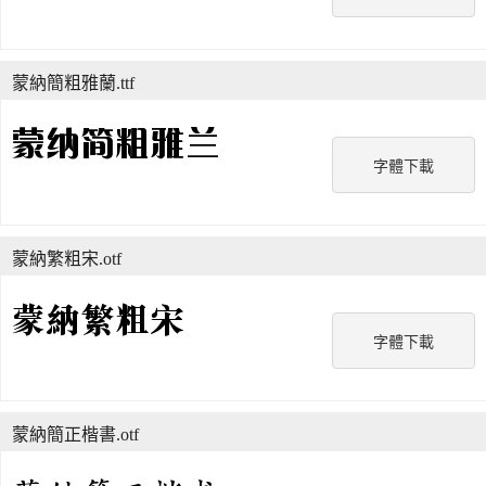
蒙納簡粗雅蘭.ttf
字體下載
蒙納繁粗宋.otf
字體下載
蒙納簡正楷書.otf