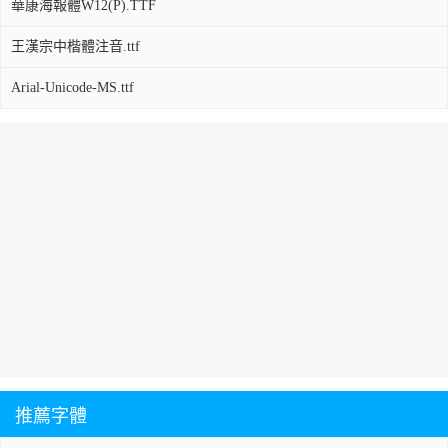
華康海報體W12(P).TTF
王漢宗中楷體注音.ttf
Arial-Unicode-MS.ttf
推薦字體