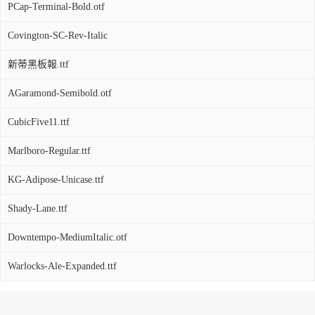
PCap-Terminal-Bold.otf
Covington-SC-Rev-Italic
新蒂黑板報.ttf
AGaramond-Semibold.otf
CubicFive11.ttf
Marlboro-Regular.ttf
KG-Adipose-Unicase.ttf
Shady-Lane.ttf
Downtempo-MediumItalic.otf
Warlocks-Ale-Expanded.ttf