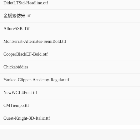
DidotLTStd-Headline.otf
金橋繁仿宋.ttf
AllureSSK.Ttf
Montserrat-Alternates-SemiBold.ttf
CooperBlackEF-Bold.otf
Chickabiddies
Yankee-Clipper-Academy-Regular.ttf
NewWGL4Font.ttf
CMTiempo.ttf
Quest-Knight-3D-Italic.ttf