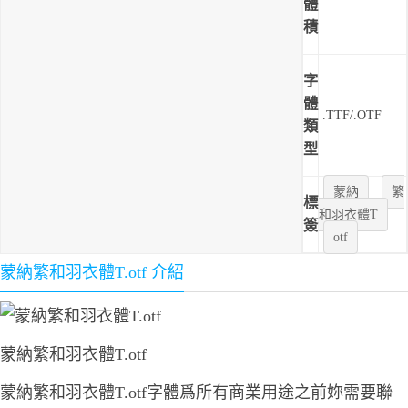
體
積
字
體
.TTF/.OTF
類
型
蒙納
繁
標
和羽衣體T
簽
otf
蒙納繁和羽衣體T.otf 介紹
蒙納繁和羽衣體T.otf
蒙納繁和羽衣體T.otf字體爲所有商業用途之前妳需要聯