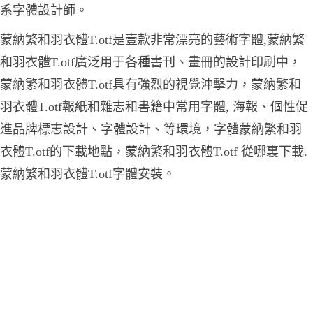
系字體設計師。
蒙納繁和羽衣體T.otf是壹款非常漂亮的藝術字體,蒙納繁
和羽衣體T.otf廣泛用于各種書刊、畫冊的設計印刷中，
蒙納繁和羽衣體T.otf具有強烈的視覺沖擊力，蒙納繁和
羽衣體T.otf報紙和雜志和書籍中常用字體, 海報、個性促
進品牌標志設計、字體設計、等環境，字體蒙納繁和羽
衣體T.otf的下載地點，蒙納繁和羽衣體T.otf 從哪裏下載.
蒙納繁和羽衣體T.otf字體安裝。