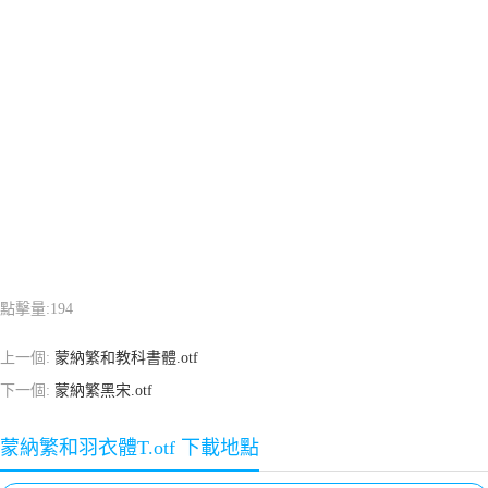
點擊量:
194
上一個:
蒙納繁和教科書體.otf
下一個:
蒙納繁黑宋.otf
蒙納繁和羽衣體T.otf 下載地點