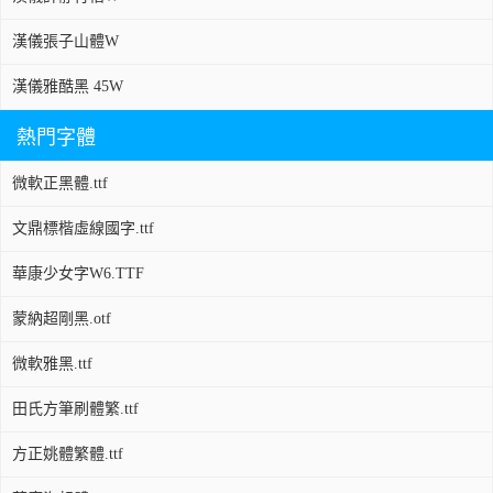
漢儀張子山體W
漢儀雅酷黑 45W
熱門字體
微軟正黑體.ttf
文鼎標楷虛線國字.ttf
華康少女字W6.TTF
蒙納超剛黑.otf
微軟雅黑.ttf
田氏方筆刷體繁.ttf
方正姚體繁體.ttf