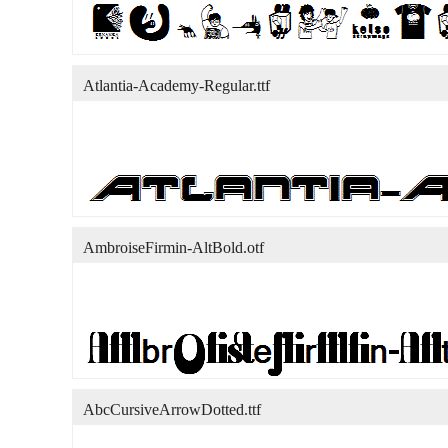
Atlantia-Academy-Regular.ttf
AmbroiseFirmin-AltBold.otf
AbcCursiveArrowDotted.ttf