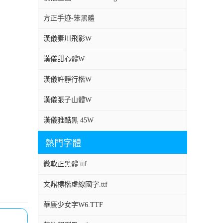
方正手迹-笨黑體
漢儀秦川飛影W
漢儀甜心體W
漢儀許靜行楷W
漢儀張子山體W
漢儀雅酷黑 45W
熱門字體
微軟正黑體.ttf
文鼎標楷虛線國字.ttf
華康少女字W6.TTF