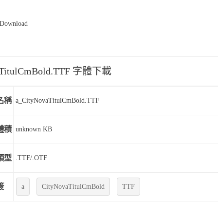
 Download
aTitulCmBold.TTF 字體下載
名稱
a_CityNovaTitulCmBold.TTF
體積
unknown KB
類型
.TTF/.OTF
簽
a
CityNovaTitulCmBold
TTF