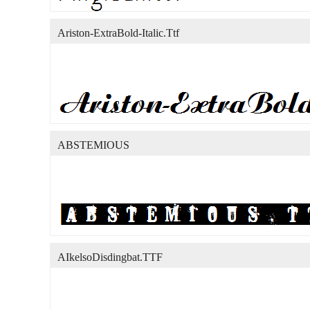
Ariston-ExtraBold-Italic.Ttf
ABSTEMIOUS
AIkelsoDisdingbat.TTF