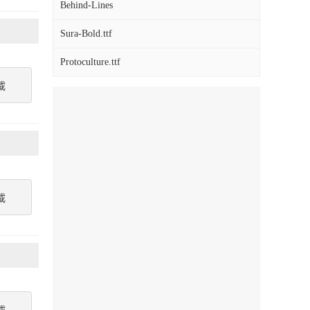
Behind-Lines
Sura-Bold.ttf
Protoculture.ttf
載
載