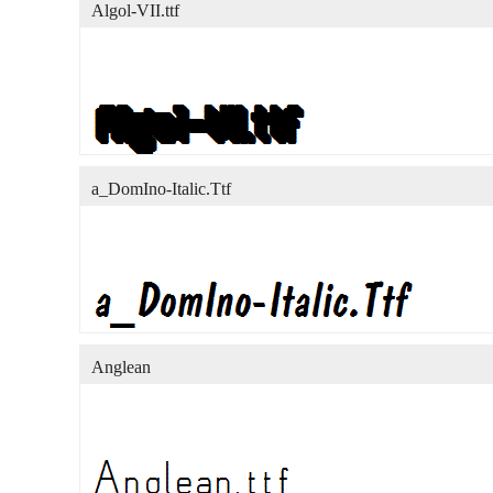
Algol-VII.ttf
a_DomIno-Italic.Ttf
Anglean