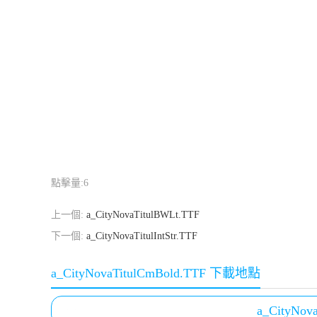
點擊量:
6
上一個:
a_CityNovaTitulBWLt.TTF
下一個:
a_CityNovaTitulIntStr.TTF
a_CityNovaTitulCmBold.TTF 下載地點
a_CityNov