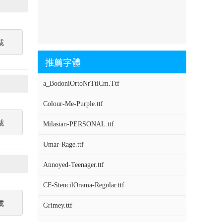
載
推薦字體
a_BodoniOrtoNrTtlCm.Ttf
Colour-Me-Purple.ttf
載
Milasian-PERSONAL.ttf
Umar-Rage.ttf
Annoyed-Teenager.ttf
CF-StencilOrama-Regular.ttf
載
Grimey.ttf