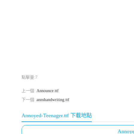
點擊量:
7
上一個:
Announce.ttf
下一個:
annshandwriting.ttf
Annoyed-Teenager.ttf 下載地點
Annoye