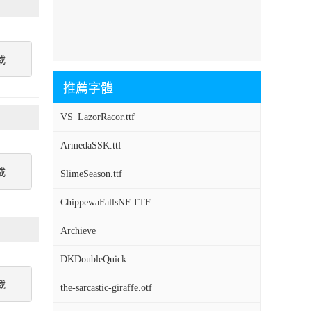
載
推薦字體
VS_LazorRacor.ttf
ArmedaSSK.ttf
載
SlimeSeason.ttf
ChippewaFallsNF.TTF
Archieve
DKDoubleQuick
載
the-sarcastic-giraffe.otf