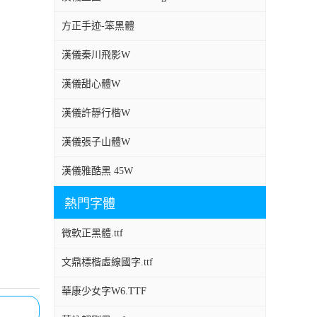
方正手迹-笨黑體
漢儀秦川飛影W
漢儀甜心體W
漢儀許靜行楷W
漢儀張子山體W
漢儀雅酷黑 45W
熱門字體
微軟正黑體.ttf
文鼎標楷虛線國字.ttf
華康少女字W6.TTF