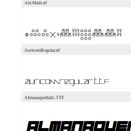
AbcMath.ttf
AuricomRegular.ttf
AlmanaqueItalic.TTF