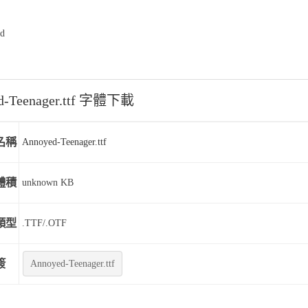
ad
d-Teenager.ttf 字體下載
名稱
Annoyed-Teenager.ttf
體積
unknown KB
類型
.TTF/.OTF
簽
Annoyed-Teenager.ttf