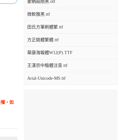
蒙納超剛黑.otf
微軟雅黑.ttf
田氏方筆刷體繁.ttf
方正姚體繁體.ttf
華康海報體W12(P).TTF
王漢宗中楷體注音.ttf
Arial-Unicode-MS.ttf
版權，如