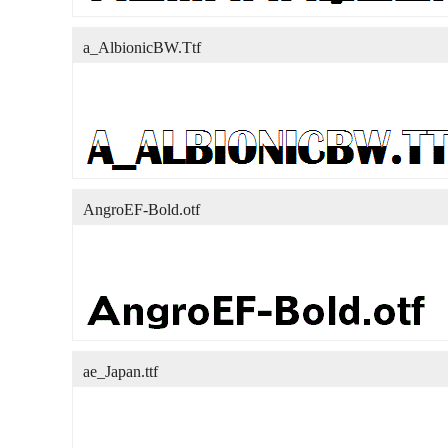
a_AlbionicBW.Ttf
AngroEF-Bold.otf
ae_Japan.ttf