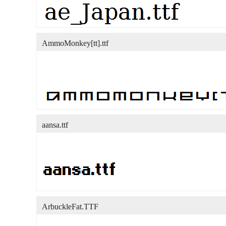
AmmoMonkey[tt].ttf
aansa.ttf
ArbuckleFat.TTF