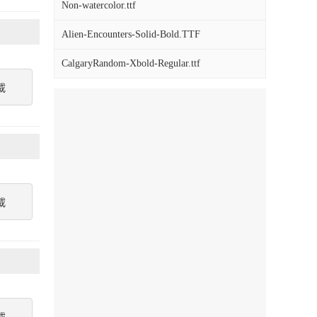
Non-watercolor.ttf
Alien-Encounters-Solid-Bold.TTF
CalgaryRandom-Xbold-Regular.ttf
載
載