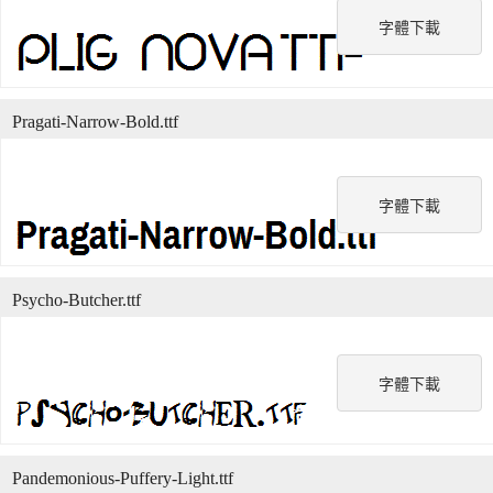
字體下載
Pragati-Narrow-Bold.ttf
字體下載
Psycho-Butcher.ttf
字體下載
Pandemonious-Puffery-Light.ttf