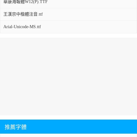
華康海報體W12(P).TTF
王漢宗中楷體注音.ttf
Arial-Unicode-MS.ttf
推薦字體