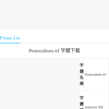
P fonts List
Protoculture.ttf 字體下載
字
體
Protoculture.ttf
名
稱
字
體
unknown KB