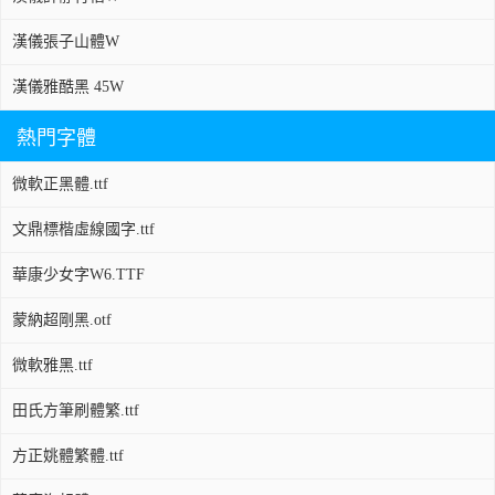
漢儀張子山體W
漢儀雅酷黑 45W
熱門字體
微軟正黑體.ttf
文鼎標楷虛線國字.ttf
華康少女字W6.TTF
蒙納超剛黑.otf
微軟雅黑.ttf
田氏方筆刷體繁.ttf
方正姚體繁體.ttf