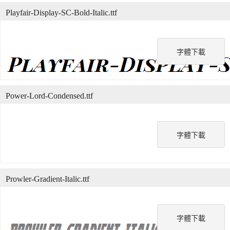
Playfair-Display-SC-Bold-Italic.ttf
字體下載
Power-Lord-Condensed.ttf
字體下載
Prowler-Gradient-Italic.ttf
字體下載