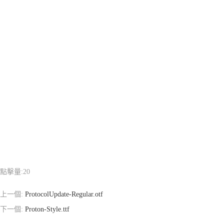
點擊量:
20
上一個:
ProtocolUpdate-Regular.otf
下一個:
Proton-Style.ttf