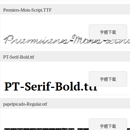
Premiers-Mots-Script.TTF
字體下載
PT-Serif-Bold.ttf
字體下載
papelpicado-Regular.otf
字體下載