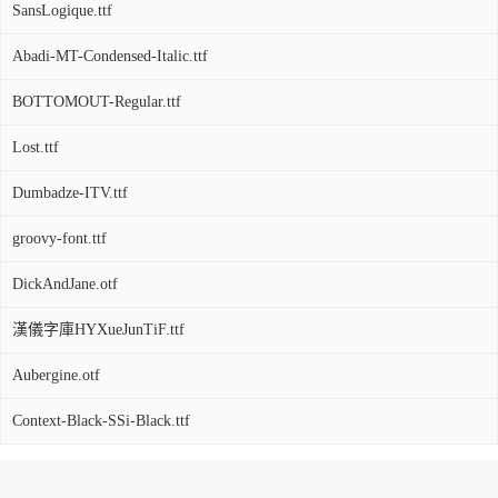
SansLogique.ttf
Abadi-MT-Condensed-Italic.ttf
BOTTOMOUT-Regular.ttf
Lost.ttf
Dumbadze-ITV.ttf
groovy-font.ttf
DickAndJane.otf
漢儀字庫HYXueJunTiF.ttf
Aubergine.otf
Context-Black-SSi-Black.ttf