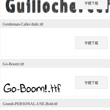
字體下載
Gentleman-Caller-Italic.ttf
字體下載
Go-Boom!.ttf
字體下載
Grandi-PERSONAL-USE-Bold.ttf