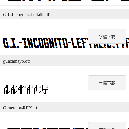
G.I.-Incognito-Leftalic.ttf
字體下載
guacamayo.otf
字體下載
Generator-REX.ttf