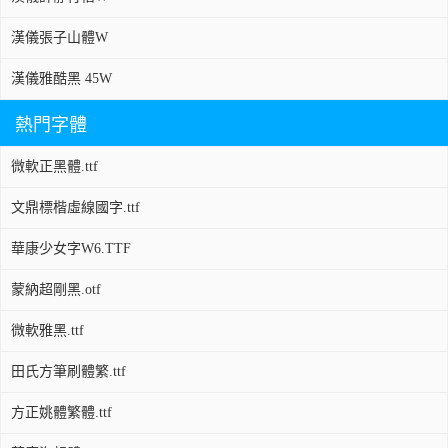
漢儀張子山體W
漢儀雅酷黑 45W
熱門字體
微軟正黑體.ttf
文鼎標楷虛線國字.ttf
華康少女字W6.TTF
蒙納超剛黑.otf
微軟雅黑.ttf
田氏方筆刷體繁.ttf
方正姚體繁體.ttf