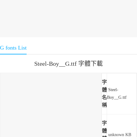
G fonts List
Steel-Boy__G.ttf 字體下載
字
體
Steel-
名
Boy__G.ttf
稱
字
體
unknown KB