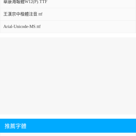
華康海報體W12(P).TTF
王漢宗中楷體注音.ttf
Arial-Unicode-MS.ttf
推薦字體