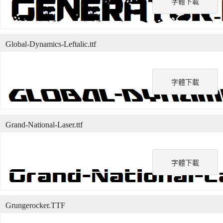
字體下載
Global-Dynamics-Leftalic.ttf
字體下載
Grand-National-Laser.ttf
字體下載
Grungerocker.TTF