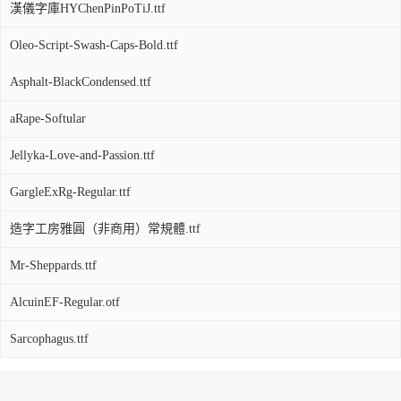
漢儀字庫HYChenPinPoTiJ.ttf
Oleo-Script-Swash-Caps-Bold.ttf
Asphalt-BlackCondensed.ttf
aRape-Softular
Jellyka-Love-and-Passion.ttf
GargleExRg-Regular.ttf
造字工房雅圓（非商用）常規體.ttf
Mr-Sheppards.ttf
AlcuinEF-Regular.otf
Sarcophagus.ttf