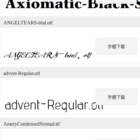
ANGELTEARS-trial.otf
字體下載
advent-Regular.otf
字體下載
AmeryCondensedNormal.ttf