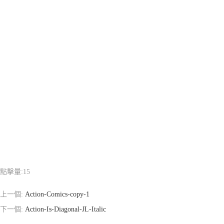
點擊量:
15
上一個:
Action-Comics-copy-1
下一個:
Action-Is-Diagonal-JL-Italic