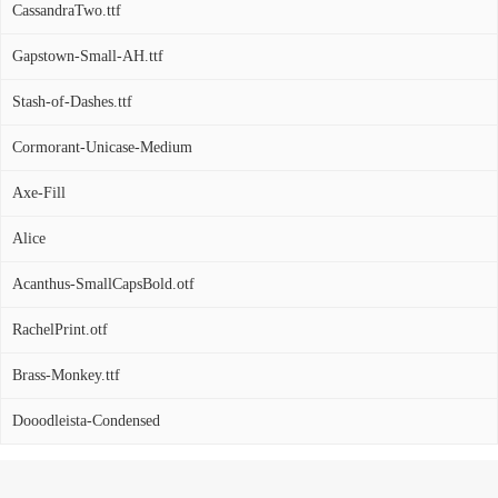
CassandraTwo.ttf
Gapstown-Small-AH.ttf
Stash-of-Dashes.ttf
Cormorant-Unicase-Medium
Axe-Fill
Alice
Acanthus-SmallCapsBold.otf
RachelPrint.otf
Brass-Monkey.ttf
Dooodleista-Condensed