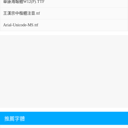
華康海報體W12(P).TTF
王漢宗中楷體注音.ttf
Arial-Unicode-MS.ttf
推薦字體