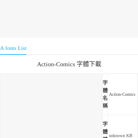
A fonts List
Action-Comics 字體下載
字
體
Action-Comics
名
稱
字
體
unknown KB