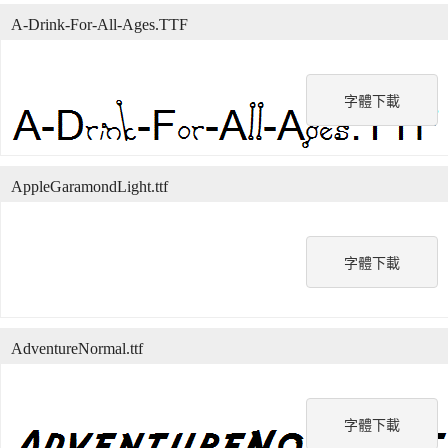
A-Drink-For-All-Ages.TTF
字體下載
AppleGaramondLight.ttf
字體下載
AdventureNormal.ttf
字體下載