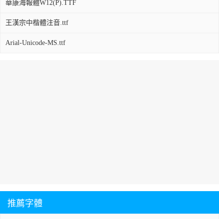
華康海報體W12(P).TTF
王漢宗中楷體注音.ttf
Arial-Unicode-MS.ttf
推薦字體