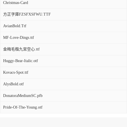
Christmas-Card
方正字庫FZSFXSFWU.TTF
AvianBold.Ttf
MF-Love-Dings.ttf
金梅毛楷九宮空心.ttf
Huggy-Bear-Italic.otf
Kovacs-Spot.ttf
AlysBold.otf
DonatoraMediumSC.pfb
Pride-Of-The-Young.otf