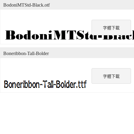
BodoniMTStd-Black.otf
字體下載
Boneribbon-Tall-Bolder
字體下載