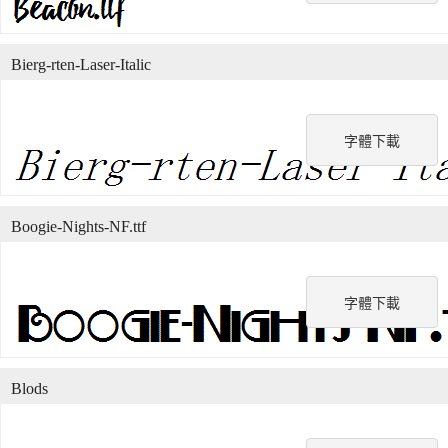
Bierg-rten-Laser-Italic
字體下載
Boogie-Nights-NF.ttf
字體下載
Blods