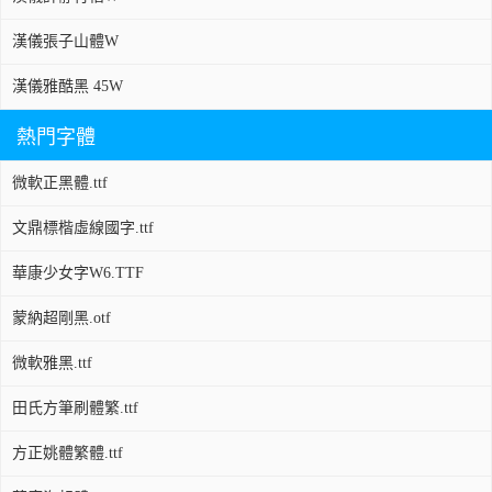
漢儀張子山體W
漢儀雅酷黑 45W
熱門字體
微軟正黑體.ttf
文鼎標楷虛線國字.ttf
華康少女字W6.TTF
蒙納超剛黑.otf
微軟雅黑.ttf
田氏方筆刷體繁.ttf
方正姚體繁體.ttf