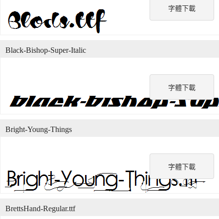
字體下載
Black-Bishop-Super-Italic
字體下載
Bright-Young-Things
字體下載
BrettsHand-Regular.ttf