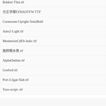
Rokkitt-Thin.ttf
方正字庫FZHAOTFW.TTF
Cormorant-Upright-SemiBold
Auto2-Light.ttf
MesmerizeCdEb-Italic.ttf
迷妳簡水黑.ttf
AlphaOutline.ttf
Gosford.ttf
Port-Lligat-Slab.ttf
Yore-script-.ttf