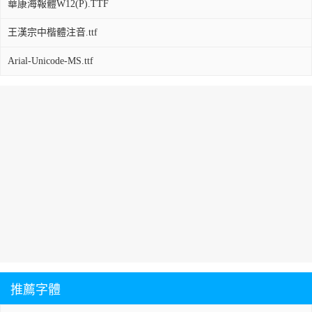
華康海報體W12(P).TTF
王漢宗中楷體注音.ttf
Arial-Unicode-MS.ttf
推薦字體