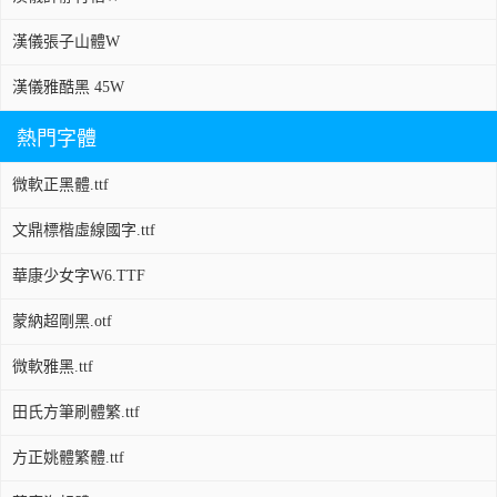
漢儀張子山體W
漢儀雅酷黑 45W
熱門字體
微軟正黑體.ttf
文鼎標楷虛線國字.ttf
華康少女字W6.TTF
蒙納超剛黑.otf
微軟雅黑.ttf
田氏方筆刷體繁.ttf
方正姚體繁體.ttf