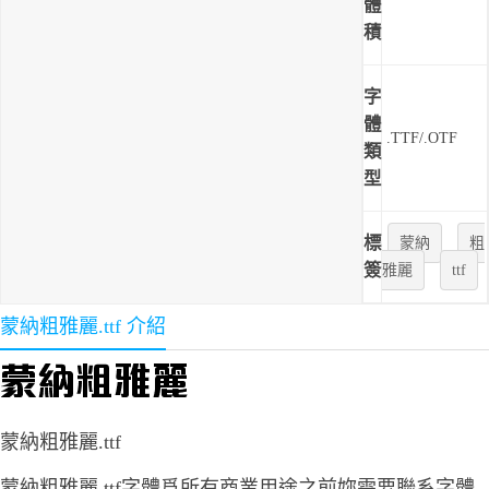
體
積
字
體
.TTF/.OTF
類
型
標
蒙納
粗
簽
雅麗
ttf
蒙納粗雅麗.ttf 介紹
蒙納粗雅麗.ttf
蒙納粗雅麗.ttf字體爲所有商業用途之前妳需要聯系字體