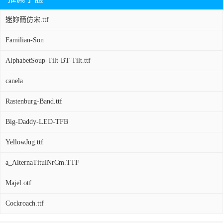
迷妳簡仿宋.ttf
Familian-Son
AlphabetSoup-Tilt-BT-Tilt.ttf
canela
Rastenburg-Band.ttf
Big-Daddy-LED-TFB
YellowJug.ttf
a_AlternaTitulNrCm.TTF
Majel.otf
Cockroach.ttf