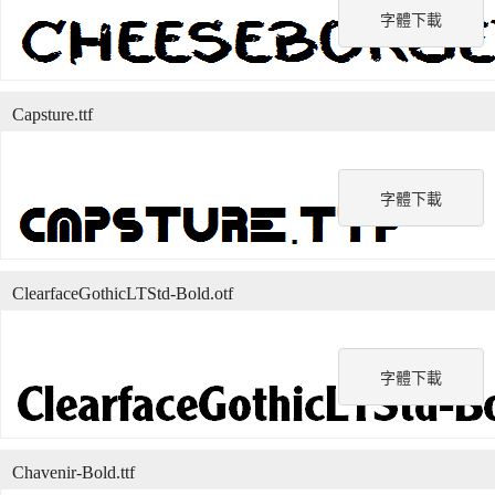
字體下載
Capsture.ttf
字體下載
ClearfaceGothicLTStd-Bold.otf
字體下載
Chavenir-Bold.ttf