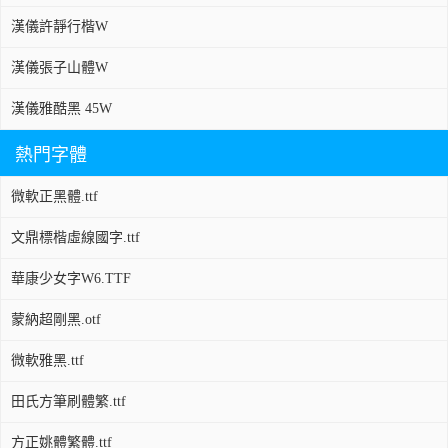
漢儀許靜行楷W
漢儀張子山體W
漢儀雅酷黑 45W
熱門字體
微軟正黑體.ttf
文鼎標楷虛線國字.ttf
華康少女字W6.TTF
蒙納超剛黑.otf
微軟雅黑.ttf
田氏方筆刷體繁.ttf
方正姚體繁體.ttf