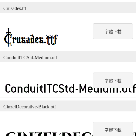
Crusades.ttf
字體下載
ConduitITCStd-Medium.otf
字體下載
CinzelDecorative-Black.otf
字體下載