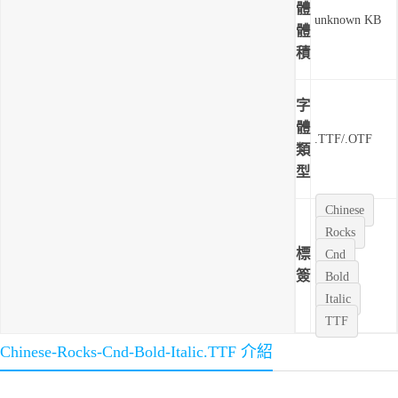
體
unknown KB
體
積
字
體
.TTF/.OTF
類
型
Chinese
Rocks
標
Cnd
簽
Bold
Italic
TTF
Chinese-Rocks-Cnd-Bold-Italic.TTF 介紹