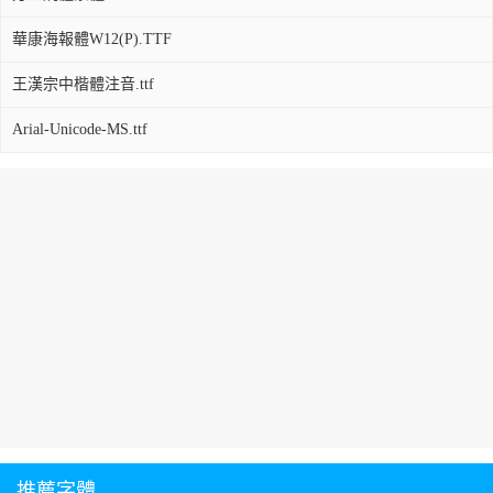
華康海報體W12(P).TTF
王漢宗中楷體注音.ttf
Arial-Unicode-MS.ttf
推薦字體