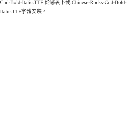
Cnd-Bold-Italic.TTF 從哪裏下載.Chinese-Rocks-Cnd-Bold-
Italic.TTF字體安裝。