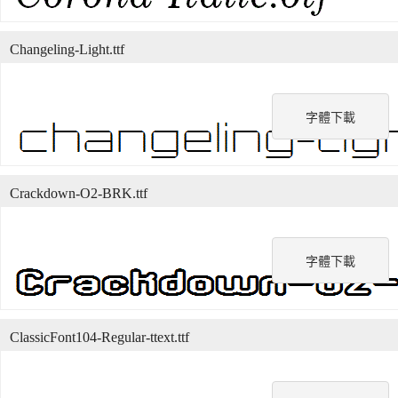
Changeling-Light.ttf
字體下載
Crackdown-O2-BRK.ttf
字體下載
ClassicFont104-Regular-ttext.ttf