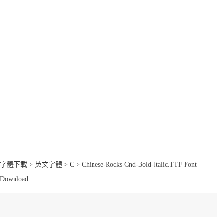
字體下載
>
英文字體
>
C
> Chinese-Rocks-Cnd-Bold-Italic.TTF Font
Download