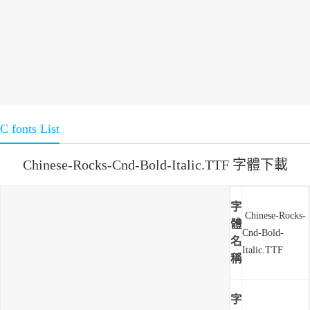
C fonts List
Chinese-Rocks-Cnd-Bold-Italic.TTF 字體下載
字
Chinese-Rocks-
體
Cnd-Bold-
名
Italic.TTF
稱
字