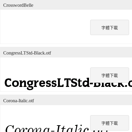
CrosswordBelle
字體下載
CongressLTStd-Black.otf
字體下載
Corona-Italic.otf
字體下載