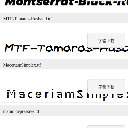
MTF-Tamaras-Husband.ttf
字體下載
MaceriamSimplex.ttf
字體下載
manic-depressive.ttf