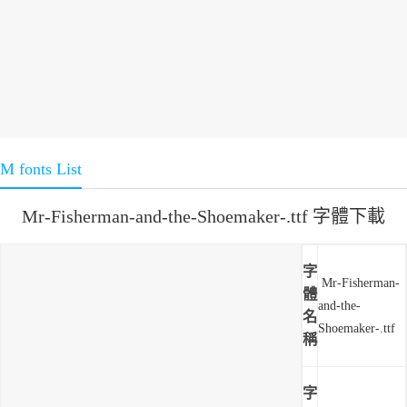
M fonts List
Mr-Fisherman-and-the-Shoemaker-.ttf 字體下載
字
Mr-Fisherman-
體
and-the-
名
Shoemaker-.ttf
稱
字