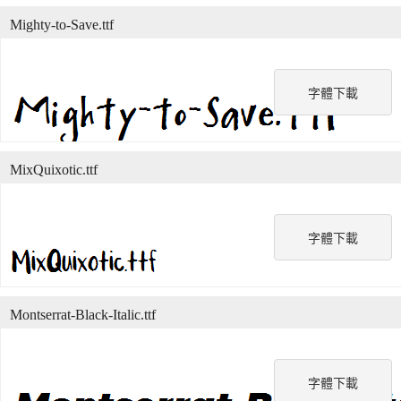
Mighty-to-Save.ttf
字體下載
MixQuixotic.ttf
字體下載
Montserrat-Black-Italic.ttf
字體下載