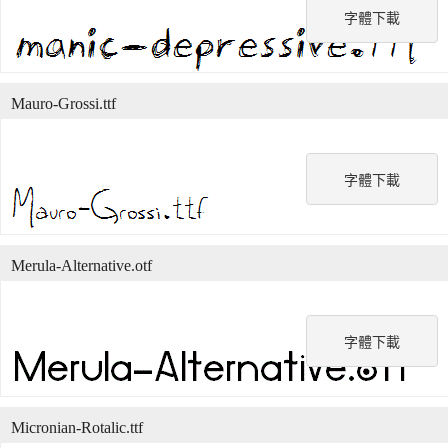
字體下載
Mauro-Grossi.ttf
字體下載
Merula-Alternative.otf
字體下載
Micronian-Rotalic.ttf