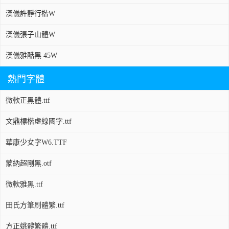
漢儀許靜行楷W
漢儀張子山體W
漢儀雅酷黑 45W
熱門字體
微軟正黑體.ttf
文鼎標楷虛線國字.ttf
華康少女字W6.TTF
蒙納超剛黑.otf
微軟雅黑.ttf
田氏方筆刷體繁.ttf
方正姚體繁體.ttf