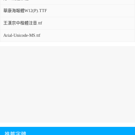
華康海報體W12(P).TTF
王漢宗中楷體注音.ttf
Arial-Unicode-MS.ttf
推薦字體