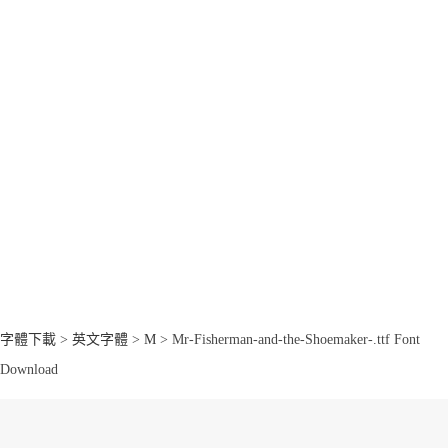
字體下載
>
英文字體
>
M
> Mr-Fisherman-and-the-Shoemaker-.ttf Font
Download