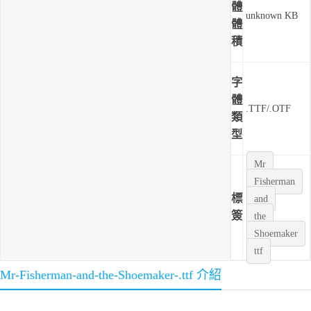
體
unknown KB
體
積
字
體
.TTF/.OTF
類
型
Mr
Fisherman
標
and
簽
the
Shoemaker
ttf
Mr-Fisherman-and-the-Shoemaker-.ttf 介紹