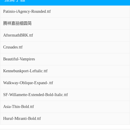
Patinio-iAgency-Rounded.ttf
腾祥嘉丽细圆简
AftermathBRK.ttf
Crusades.ttf
Beautiful-Vampires
Kennebunkport-Leftalic.ttf
Walkway-Oblique-Expand-.ttf
SF-Willamette-Extended-Bold-Italic.ttf
Asia-Thin-Bold.ttf
Huruf-Miranti-Bold.ttf