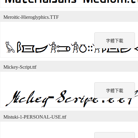
Meroitic-Hieroglyphics.TTF
字體下載
Mickey-Script.ttf
字體下載
Mistuki-1-PERSONAL-USE.ttf