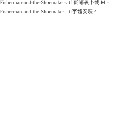
Fisherman-and-the-Shoemaker-.ttf 從哪裏下載.Mr-
Fisherman-and-the-Shoemaker-.ttf字體安裝。