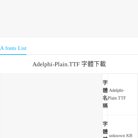
A fonts List
Adelphi-Plain.TTF 字體下載
字
體
Adelphi-
名
Plain.TTF
稱
字
體
unknown KB