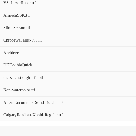
VS_LazorRacor.ttf
ArmedaSSK.ttf
SlimeSeason.ttf
ChippewaFallsNF.TTF
Archieve
DKDoubleQuick
the-sarcastic-giraffe.otf
Non-watercolor.ttf
Alien-Encounters-Solid-Bold.TTF
CalgaryRandom-Xbold-Regular.ttf