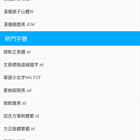
漢儀張子山體W
漢儀雅酷黑 45W
熱門字體
微軟正黑體.ttf
文鼎標楷虛線國字.ttf
華康少女字W6.TTF
蒙納超剛黑.otf
微軟雅黑.ttf
田氏方筆刷體繁.ttf
方正姚體繁體.ttf