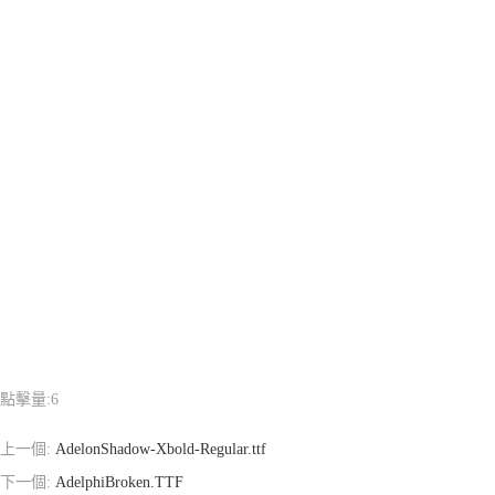
點擊量:
6
上一個:
AdelonShadow-Xbold-Regular.ttf
下一個:
AdelphiBroken.TTF