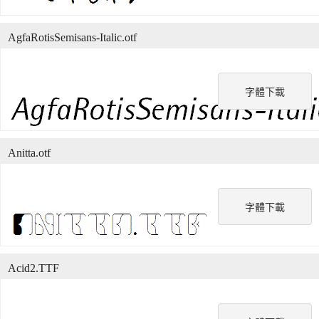
AgfaRotisSemisans-Italic.otf
字體下載
Anitta.otf
字體下載
Acid2.TTF