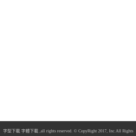
字型下載
字體下載
,all rights reserved. © CopyRight 2017, Inc.All Rights