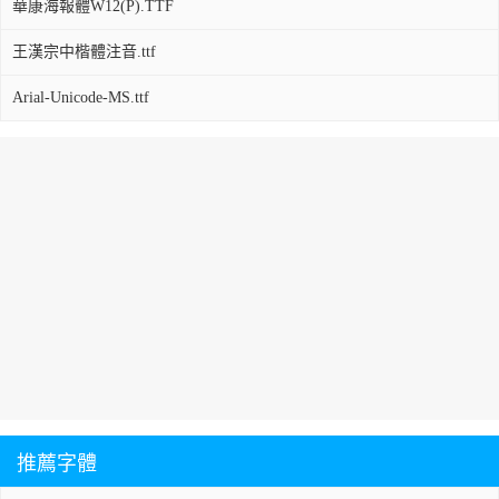
華康海報體W12(P).TTF
王漢宗中楷體注音.ttf
Arial-Unicode-MS.ttf
推薦字體